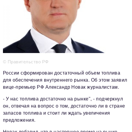
Телефон редакции:
+7 495 727-01-67
Электронные почты редакции:
Информационный отдел
info@business-magazine.online
Отдел рекламы
reklama@business-magazine.online
Отдел распространения/редакционная подписка
podpiska@business-magazine.online
© Правительство РФ
Отдел по работе с партнерами
partner@business-magazine.online
России сформирован достаточный объем топлива
для обеспечения внутреннего рынка. Об этом заявил
вице-премьер РФ Александр Новак журналистам.
- У нас топлива достаточно на рынке", - подчеркнул
он, отвечая на вопрос о том, достаточно ли в стране
запасов топлива и стоит ли ждать увеличения
предложения.
Новак добавил, что в настоящее время на рынке