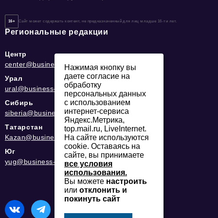
16+
Сайт может содержать контент, не предназначенный для лиц младше 16-ти лет.
Региональные редакции
Центр
center@business-magazine.online
Нажимая кнопку вы
даете согласие на
Урал
обработку
ural@business-magazine.online
персональных данных
с использованием
Сибирь
интернет-сервиса
siberia@business-magazine.online
Яндекс.Метрика,
Татарстан
top.mail.ru, LiveInternet.
Kazan@business-magazine.online
На сайте используются
cookie. Оставаясь на
Юг
сайте, вы принимаете
yug@business-magazine.online
все условия
использования.
Вы можете
настроить
или
отклонить и
покинуть сайт