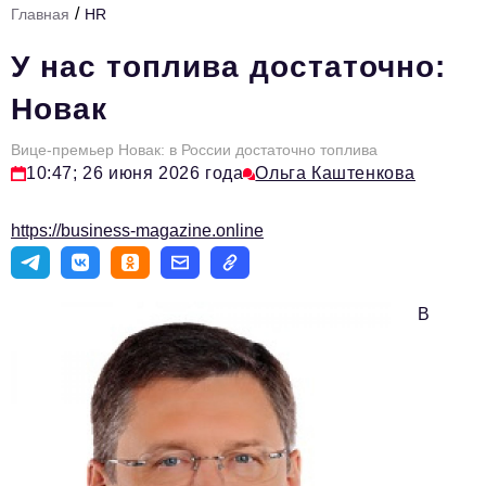
/
Главная
HR
Стиль жизни
У нас топлива достаточно:
Тема номера
Новак
HR
Вице-премьер Новак: в России достаточно топлива
Персона номера
10:47; 26 июня 2026 года
Ольга Каштенкова
Инфраструктура развития
https://business-magazine.online
Технологии и тренды
Туризм
В
Импортозамещение
Мероприятия
Авторские материалы
Видео