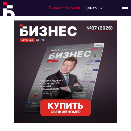
Бизнес Журнал:
Центр
Главная
Франчайзинг
Номера журнала
Контакты
Категории:
Новости
Регулирование
Премия "Тульский Бизнес"
История тульского предпринимательства
Альтернатива