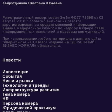
Хайрутдинова Светлана Юрьевна
Регистрационный номер: серия Эл № ФС77-73398 от 03
августа 2018 г. согласно выписке из реестра
зарегистрированных средств массовой информации
выдана Федеральной службой по надзору в сфере связи,
информационных технологий и массовых коммуникаций.
При использовании любого материала с данного сайта
гипер-ссылка на Сетевое издание «ФЕДЕРАЛЬНЫЙ
БИЗНЕС ЖУРНАЛ» обязательна.
Новости
Инвестиции
События
Ниши и рынки
Технологии и тренды
Инфраструктура развития
Тема номера
HR
Персона номера
Юридический практикум