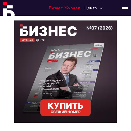
Бизнес Журнал:
Центр
Главная
Франчайзинг
Номера журнала
Контакты
Категории:
Новости
Регулирование
Премия "Тульский Бизнес"
История тульского предпринимательства
Альтернатива