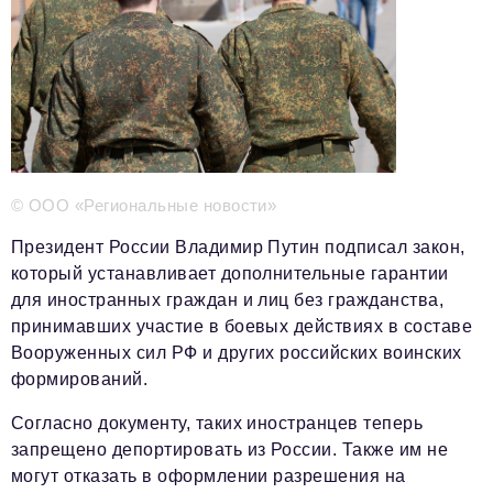
Телефон редакции:
+7 495 727-01-67
Электронные почты редакции:
Информационный отдел
info@business-magazine.online
Отдел рекламы
reklama@business-magazine.online
Отдел распространения/редакционная подписка
© ООО «Региональные новости»
podpiska@business-magazine.online
Отдел по работе с партнерами
Президент России Владимир Путин подписал закон,
partner@business-magazine.online
который устанавливает дополнительные гарантии
для иностранных граждан и лиц без гражданства,
принимавших участие в боевых действиях в составе
Вооруженных сил РФ и других российских воинских
формирований.
Согласно документу, таких иностранцев теперь
запрещено депортировать из России. Также им не
могут отказать в оформлении разрешения на