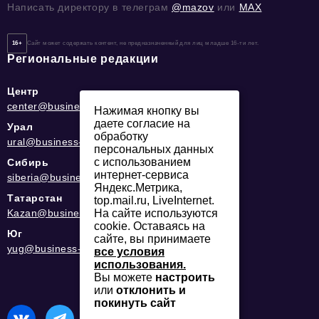
Написать директору в телеграм
@mazov
или
MAX
16+
Сайт может содержать контент, не предназначенный для лиц младше 16-ти лет.
Региональные редакции
Центр
center@business-magazine.online
Нажимая кнопку вы
даете согласие на
Урал
обработку
ural@business-magazine.online
персональных данных
с использованием
Сибирь
интернет-сервиса
siberia@business-magazine.online
Яндекс.Метрика,
Татарстан
top.mail.ru, LiveInternet.
На сайте используются
Kazan@business-magazine.online
cookie. Оставаясь на
Юг
сайте, вы принимаете
yug@business-magazine.online
все условия
использования.
Вы можете
настроить
или
отклонить и
покинуть сайт