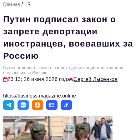
/
Главная
HR
Стиль жизни
Путин подписал закон о
Тема номера
запрете депортации
HR
иностранцев, воевавших за
Персона номера
Россию
Инфраструктура развития
Технологии и тренды
Путин подписал закон о запрете депортации иностранцев,
воевавших за Россию
23:13; 26 июня 2026 года
Сергей Лысенков
Туризм
Импортозамещение
https://business-magazine.online
Мероприятия
Авторские материалы
Видео