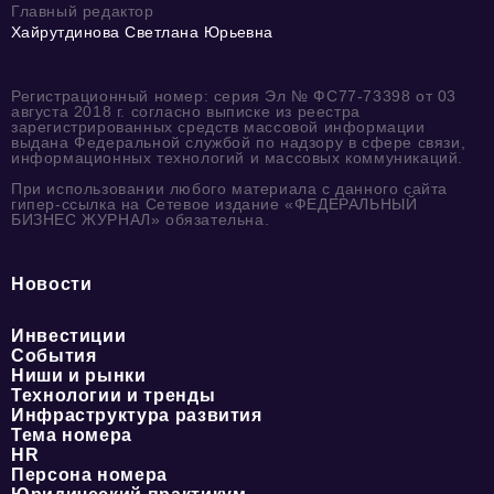
Главный редактор
Хайрутдинова Светлана Юрьевна
Регистрационный номер: серия Эл № ФС77-73398 от 03
августа 2018 г. согласно выписке из реестра
зарегистрированных средств массовой информации
выдана Федеральной службой по надзору в сфере связи,
информационных технологий и массовых коммуникаций.
При использовании любого материала с данного сайта
гипер-ссылка на Сетевое издание «ФЕДЕРАЛЬНЫЙ
БИЗНЕС ЖУРНАЛ» обязательна.
Новости
Инвестиции
События
Ниши и рынки
Технологии и тренды
Инфраструктура развития
Тема номера
HR
Персона номера