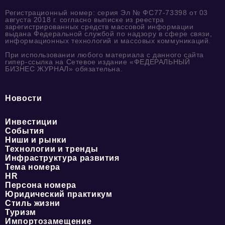
Регистрационный номер: серия Эл № ФС77-73398 от 03
августа 2018 г. согласно выписке из реестра
зарегистрированных средств массовой информации
выдана Федеральной службой по надзору в сфере связи,
информационных технологий и массовых коммуникаций.
При использовании любого материала с данного сайта
гипер-ссылка на Сетевое издание «ФЕДЕРАЛЬНЫЙ
БИЗНЕС ЖУРНАЛ» обязательна.
Новости
Инвестиции
События
Ниши и рынки
Технологии и тренды
Инфраструктура развития
Тема номера
HR
Персона номера
Юридический практикум
Стиль жизни
Туризм
Импортозамещение