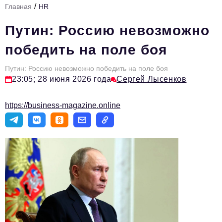
/
Главная
HR
Стиль жизни
Путин: Россию невозможно
Тема номера
победить на поле боя
HR
Путин: Россию невозможно победить на поле боя
Персона номера
23:05; 28 июня 2026 года
Сергей Лысенков
Инфраструктура развития
https://business-magazine.online
Технологии и тренды
Туризм
Импортозамещение
Мероприятия
Авторские материалы
Видео