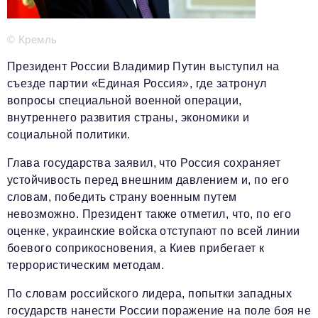
Телефон редакции:
+7 495 727-01-67
Электронные почты редакции:
© Кремль
Информационный отдел
info@business-magazine.online
Президент России Владимир Путин выступил на
съезде партии «Единая Россия», где затронул
Отдел рекламы
вопросы специальной военной операции,
reklama@business-magazine.online
внутреннего развития страны, экономики и
Отдел распространения/редакционная подписка
социальной политики.
podpiska@business-magazine.online
Отдел по работе с партнерами
Глава государства заявил, что Россия сохраняет
partner@business-magazine.online
устойчивость перед внешним давлением и, по его
словам, победить страну военным путем
невозможно. Президент также отметил, что, по его
оценке, украинские войска отступают по всей линии
боевого соприкосновения, а Киев прибегает к
террористическим методам.
По словам российского лидера, попытки западных
государств нанести России поражение на поле боя не