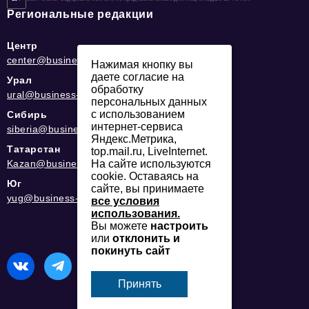
Региональные редакции
Центр
center@business-magazine.online
Нажимая кнопку вы
даете согласие на
Урал
обработку
ural@business-magazine.online
персональных данных
с использованием
Сибирь
интернет-сервиса
siberia@business-magazine.online
Яндекс.Метрика,
Татарстан
top.mail.ru, LiveInternet.
Kazan@business-magazine.online
На сайте используются
cookie. Оставаясь на
Юг
сайте, вы принимаете
yug@business-magazine.online
все условия
использования.
Вы можете
настроить
или
отклонить и
покинуть сайт
Принять