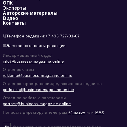
ОПК
Эксперты
Авторские материалы
Видео
Контакты
Телефон редакции:
+7 495 727-01-67
Электронные почты редакции:
Информационный отдел
info@business-magazine.online
Отдел рекламы
reklama@business-magazine.online
Отдел распространения/редакционная подписка
podpiska@business-magazine.online
Отдел по работе с партнерами
partner@business-magazine.online
Написать директору в телеграм
@mazov
или
MAX
16+
Сайт может содержать контент, не предназначенный для лиц младше 16-ти лет.