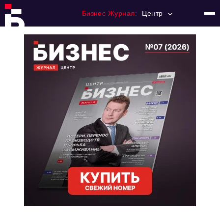
Бизнес Журнал:
Центр
Главная
Франчайзинг
Номера журнала
Контакты
Категории:
Новости
Регулирование
Премия "Тульский Бизнес"
История тульского предпринимательства
Альтернатива