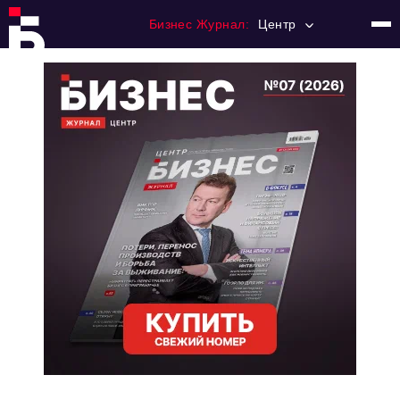
Бизнес Журнал:
Центр
Главная
Франчайзинг
Номера журнала
Контакты
Категории:
Новости
Регулирование
Премия "Тульский Бизнес"
История тульского предпринимательства
Альтернатива