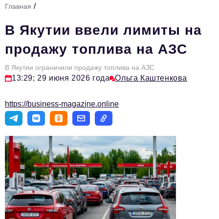
/
Главная
Стиль жизни
В Якутии ввели лимиты на
Тема номера
продажу топлива на АЗС
HR
В Якутии ограничили продажу топлива на АЗС
Персона номера
13:29; 29 июня 2026 года
Ольга Каштенкова
Инфраструктура развития
https://business-magazine.online
Технологии и тренды
Туризм
Импортозамещение
Мероприятия
Авторские материалы
Видео