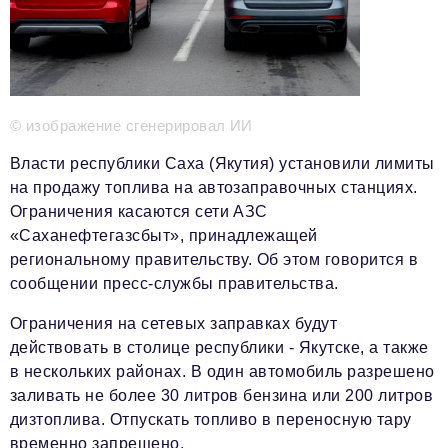
Телефон редакции:
+7 495 727-01-67
Электронные почты редакции:
Информационный отдел
info@business-magazine.online
Отдел рекламы
© изображение сгенерировал ИИ
reklama@business-magazine.online
Власти республики Саха (Якутия) установили лимиты
Отдел распространения/редакционная подписка
на продажу топлива на автозаправочных станциях.
podpiska@business-magazine.online
Ограничения касаются сети АЗС
Отдел по работе с партнерами
«Саханефтегазсбыт», принадлежащей
partner@business-magazine.online
региональному правительству. Об этом говорится в
сообщении пресс-службы правительства.
Ограничения на сетевых заправках будут
действовать в столице республики - Якутске, а также
в нескольких районах. В один автомобиль разрешено
заливать не более 30 литров бензина или 200 литров
дизтоплива. Отпускать топливо в переносную тару
временно запрещено.