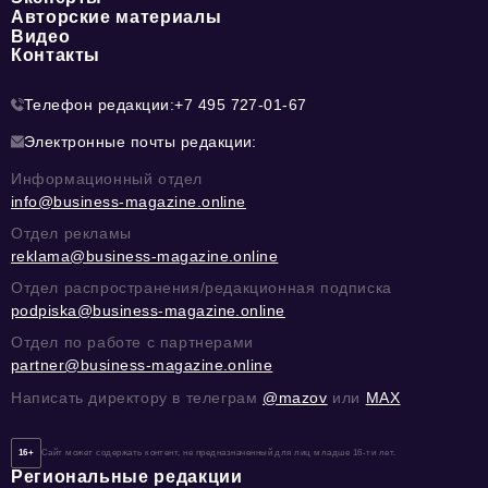
Авторские материалы
Видео
Контакты
Телефон редакции:
+7 495 727-01-67
Электронные почты редакции:
Информационный отдел
info@business-magazine.online
Отдел рекламы
reklama@business-magazine.online
Отдел распространения/редакционная подписка
podpiska@business-magazine.online
Отдел по работе с партнерами
partner@business-magazine.online
Написать директору в телеграм
@mazov
или
MAX
16+
Сайт может содержать контент, не предназначенный для лиц младше 16-ти лет.
Региональные редакции