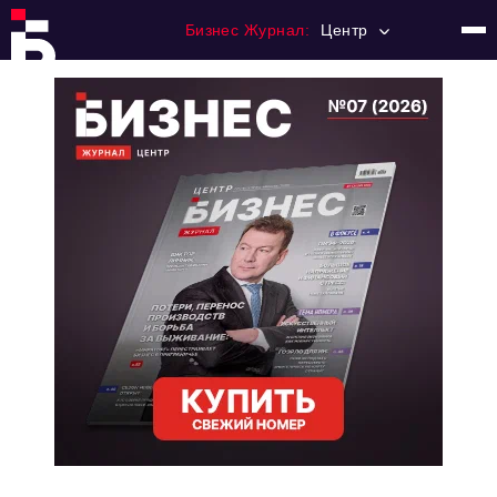
Бизнес Журнал:
Центр
Главная
Франчайзинг
Номера журнала
Контакты
Категории:
Новости
Регулирование
Премия "Тульский Бизнес"
История тульского предпринимательства
Альтернатива