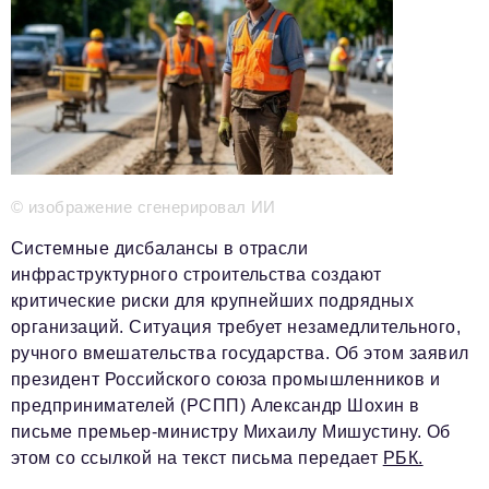
Телефон редакции:
+7 495 727-01-67
Электронные почты редакции:
Информационный отдел
info@business-magazine.online
Отдел рекламы
reklama@business-magazine.online
Отдел распространения/редакционная подписка
© изображение сгенерировал ИИ
podpiska@business-magazine.online
Отдел по работе с партнерами
Системные дисбалансы в отрасли
partner@business-magazine.online
инфраструктурного строительства создают
критические риски для крупнейших подрядных
организаций. Ситуация требует незамедлительного,
ручного вмешательства государства. Об этом заявил
президент Российского союза промышленников и
предпринимателей (РСПП) Александр Шохин в
письме премьер-министру Михаилу Мишустину. Об
этом со ссылкой на текст письма передает
РБК.