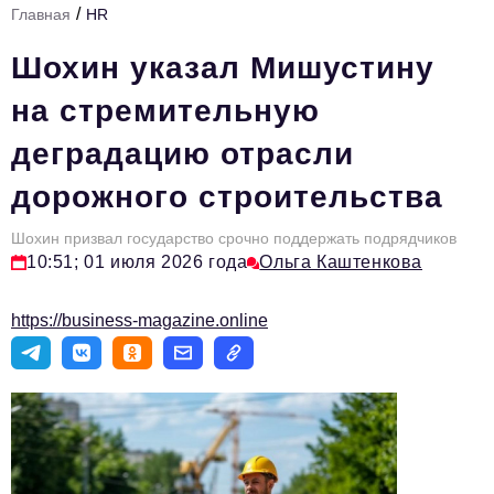
/
Главная
HR
Стиль жизни
Шохин указал Мишустину
Тема номера
на стремительную
HR
деградацию отрасли
Персона номера
дорожного строительства
Инфраструктура развития
Технологии и тренды
Шохин призвал государство срочно поддержать подрядчиков
10:51; 01 июля 2026 года
Ольга Каштенкова
Туризм
https://business-magazine.online
Импортозамещение
Мероприятия
Авторские материалы
Видео