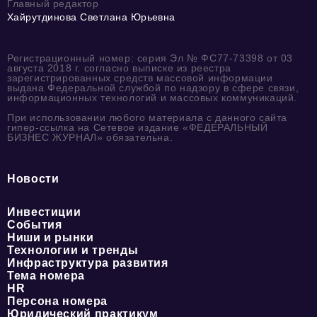
Главный редактор
Хайрутдинова Светлана Юрьевна
Регистрационный номер: серия Эл № ФС77-73398 от 03
августа 2018 г. согласно выписке из реестра
зарегистрированных средств массовой информации
выдана Федеральной службой по надзору в сфере связи,
информационных технологий и массовых коммуникаций.
При использовании любого материала с данного сайта
гипер-ссылка на Сетевое издание «ФЕДЕРАЛЬНЫЙ
БИЗНЕС ЖУРНАЛ» обязательна.
Новости
Инвестиции
События
Ниши и рынки
Технологии и тренды
Инфраструктура развития
Тема номера
HR
Персона номера
Юридический практикум