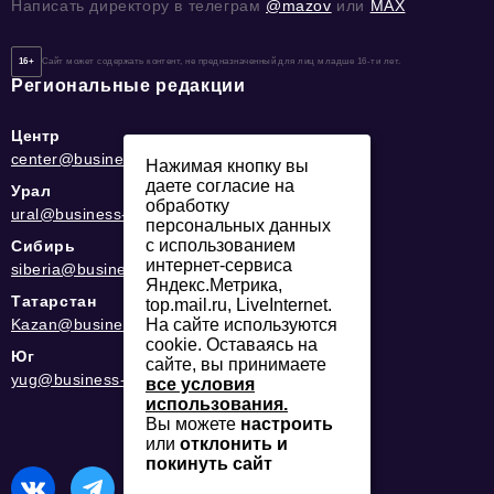
Написать директору в телеграм
@mazov
или
MAX
16+
Сайт может содержать контент, не предназначенный для лиц младше 16-ти лет.
Региональные редакции
Центр
center@business-magazine.online
Нажимая кнопку вы
даете согласие на
Урал
обработку
ural@business-magazine.online
персональных данных
с использованием
Сибирь
интернет-сервиса
siberia@business-magazine.online
Яндекс.Метрика,
Татарстан
top.mail.ru, LiveInternet.
Kazan@business-magazine.online
На сайте используются
cookie. Оставаясь на
Юг
сайте, вы принимаете
yug@business-magazine.online
все условия
использования.
Вы можете
настроить
или
отклонить и
покинуть сайт