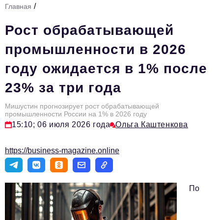
/
Главная
Стиль жизни
Рост обрабатывающей
Тема номера
промышленности в 2026
HR
году ожидается в 1% после
Персона номера
23% за три года
Инфраструктура развития
Технологии и тренды
Мишустин прогнозирует рост обрабатывающей
промышленности России на 1% в 2026 году
15:10; 06 июля 2026 года
Ольга Каштенкова
Туризм
Импортозамещение
https://business-magazine.online
Мероприятия
Авторские материалы
По
Видео