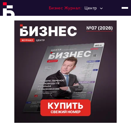
Бизнес Журнал:
Центр
Главная
Франчайзинг
Номера журнала
Контакты
Категории:
Новости
Регулирование
Премия "Тульский Бизнес"
История тульского предпринимательства
Альтернатива