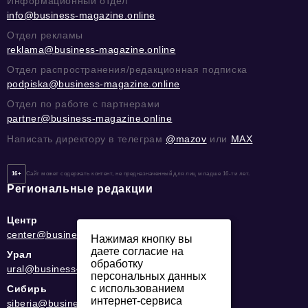
Информационный отдел
info@business-magazine.online
Отдел рекламы
reklama@business-magazine.online
Отдел распространения/редакционная подписка
podpiska@business-magazine.online
Отдел по работе с партнерами
partner@business-magazine.online
Написать директору в телеграм
@mazov
или
MAX
16+
Сайт может содержать контент, не предназначенный для лиц младше 16-ти лет.
Региональные редакции
Центр
center@business-magazine.online
Нажимая кнопку вы
даете согласие на
Урал
обработку
ural@business-magazine.online
персональных данных
с использованием
Сибирь
интернет-сервиса
siberia@business-magazine.online