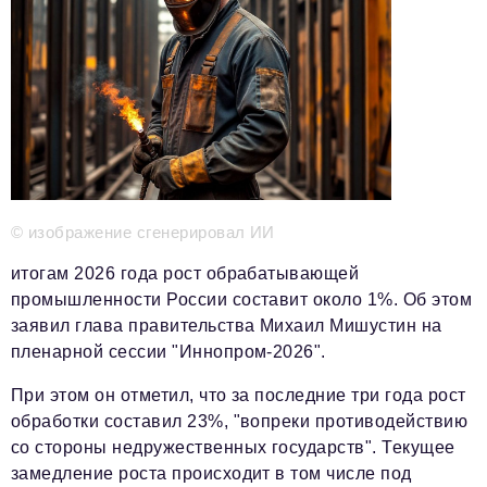
Телефон редакции:
+7 495 727-01-67
Электронные почты редакции:
Информационный отдел
info@business-magazine.online
Отдел рекламы
reklama@business-magazine.online
Отдел распространения/редакционная подписка
podpiska@business-magazine.online
© изображение сгенерировал ИИ
Отдел по работе с партнерами
partner@business-magazine.online
итогам 2026 года рост обрабатывающей
промышленности России составит около 1%. Об этом
заявил глава правительства Михаил Мишустин на
пленарной сессии "Иннопром-2026".
При этом он отметил, что за последние три года рост
обработки составил 23%, "вопреки противодействию
со стороны недружественных государств". Текущее
замедление роста происходит в том числе под