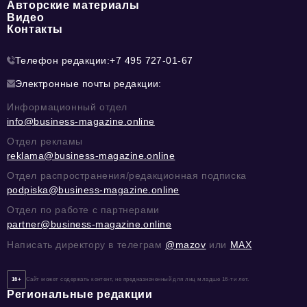
Авторские материалы
Видео
Контакты
Телефон редакции:
+7 495 727-01-67
Электронные почты редакции:
Информационный отдел
info@business-magazine.online
Отдел рекламы
reklama@business-magazine.online
Отдел распространения/редакционная подписка
podpiska@business-magazine.online
Отдел по работе с партнерами
partner@business-magazine.online
Написать директору в телеграм
@mazov
или
MAX
16+
Сайт может содержать контент, не предназначенный для лиц младше 16-ти лет.
Региональные редакции