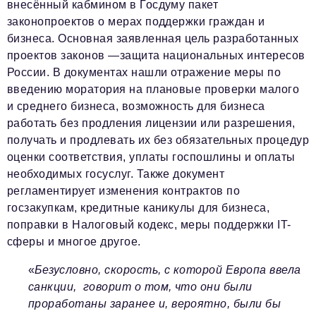
Телефон редакции:
+7 495 727-01-67
внесённый кабмином в Госдуму пакет
законопроектов о мерах поддержки граждан и
Электронные почты редакции:
бизнеса. Основная заявленная цель разработанных
Информационный отдел
проектов законов —защита национальных интересов
info@business-magazine.online
России. В документах нашли отражение меры по
Отдел рекламы
введению моратория на плановые проверки малого
reklama@business-magazine.online
и среднего бизнеса, возможность для бизнеса
Отдел распространения/редакционная подписка
работать без продления лицензии или разрешения,
podpiska@business-magazine.online
получать и продлевать их без обязательных процедур
Отдел по работе с партнерами
оценки соответствия, уплаты госпошлины и оплаты
partner@business-magazine.online
необходимых госуслуг. Также документ
регламентирует изменения контрактов по
госзакупкам, кредитные каникулы для бизнеса,
поправки в Налоговый кодекс, меры поддержки IT-
сферы и многое другое.
«
Безусловно, скорость, с которой Европа ввела
санкции,
говорит о том, что они были
проработаны заранее и, вероятно, были бы