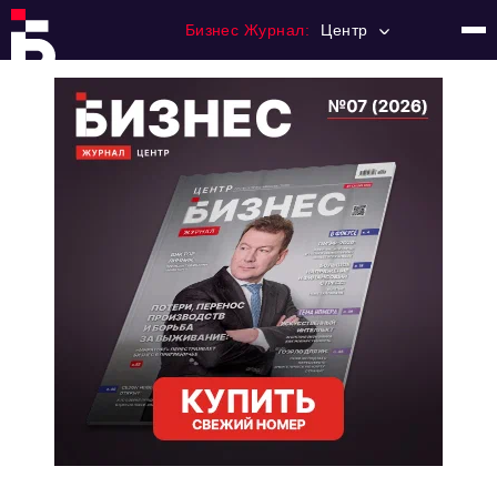
Бизнес Журнал:
Центр
Главная
Франчайзинг
Номера журнала
Контакты
Категории:
Новости
Регулирование
Премия "Тульский Бизнес"
История тульского предпринимательства
Альтернатива