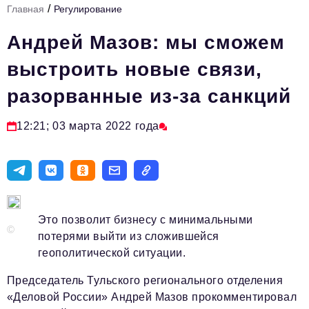
/
Главная
Регулирование
Стиль жизни
Андрей Мазов: мы сможем
Тема номера
выстроить новые связи,
HR
разорванные из-за санкций
Персона номера
Инфраструктура развития
12:21; 03 марта 2022 года
Технологии и тренды
Туризм
Импортозамещение
Это позволит бизнесу с минимальными
Мероприятия
©
потерями выйти из сложившейся
геополитической ситуации.
Авторские материалы
Видео
Председатель Тульского регионального отделения
«Деловой России» Андрей Мазов прокомментировал