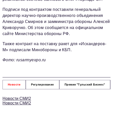
Телефон редакции:
+7 495 727-01-67
Подписи под контрактом поставили генеральный
Электронные почты редакции:
директор научно-производственного объединения
Информационный отдел
Александр Смирнов и замминистра обороны Алексей
info@business-magazine.online
Криворучко. Об этом сообщается на официальном
Отдел рекламы
сайте Министерства обороны РФ.
reklama@business-magazine.online
Отдел распространения/редакционная подписка
Также контракт на поставку ракет для «Искандеров-
podpiska@business-magazine.online
М» подписали Минобороны и КБП.
Отдел по работе с партнерами
Фото: rusarmyexpo.ru
partner@business-magazine.online
Новости
Регулирование
Премия "Тульский Бизнес"
Новости СМИ2
Новости СМИ2