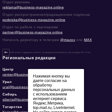
Отдел рекламы
reklama@business-magazine.online
Отдел распространения/редакционная подписка
podpiska@business-magazine.online
Отдел по работе с партнерами
partner@business-magazine.online
Написать директору в телеграм
@mazov
или
MAX
16+
Сайт может содержать контент, не предназначенный для лиц младше 16-ти лет.
Региональные редакции
Центр
center@business-magazine.online
Нажимая кнопку вы
даете согласие на
Урал
обработку
ural@business-magazine.online
персональных данных
с использованием
Сибирь
интернет-сервиса
siberia@business-magazine.online
Яндекс.Метрика,
Татарстан
top.mail.ru, LiveInternet.
Kazan@business-magazine.online