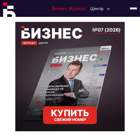
Бизнес Журнал:
Центр
Главная
Франчайзинг
Номера журнала
Контакты
Категории:
Новости
Регулирование
Премия "Тульский Бизнес"
История тульского предпринимательства
Альтернатива