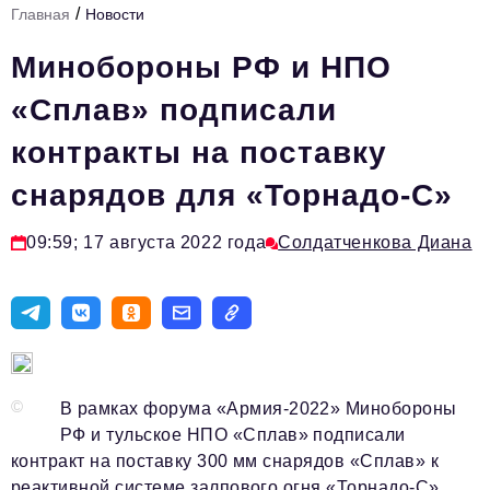
/
Главная
Новости
Стиль жизни
Минобороны РФ и НПО
Тема номера
«Сплав» подписали
HR
контракты на поставку
Персона номера
снарядов для «Торнадо-С»
Инфраструктура развития
Технологии и тренды
09:59; 17 августа 2022 года
Солдатченкова Диана
Туризм
Импортозамещение
Мероприятия
Авторские материалы
©
В рамках форума «Армия-2022» Минобороны
РФ и тульское НПО «Сплав» подписали
Видео
контракт на поставку 300 мм снарядов «Сплав» к
реактивной системе залпового огня «Торнадо-С».