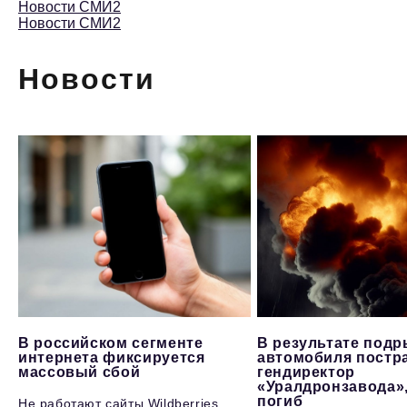
Новости СМИ2
Новости СМИ2
Новости
В российском сегменте
В результате под
интернета фиксируется
автомобиля постр
массовый сбой
гендиректор
«Уралдронзавода»
погиб
Не работают сайты Wildberries,