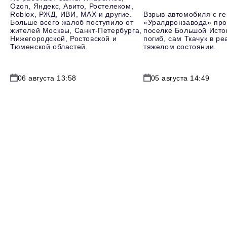
Ozon, Яндекс, Авито, Ростелеком,
Roblox, РЖД, ИВИ, MAX и другие.
Взрыв автомобиля с г
Больше всего жалоб поступило от
«Уралдронзавода» про
жителей Москвы, Санкт-Петербурга,
поселке Большой Исто
Нижегородской, Ростовской и
погиб, сам Ткачук в р
Тюменской областей.
тяжелом состоянии.
06 августа 13:58
05 августа 14:49