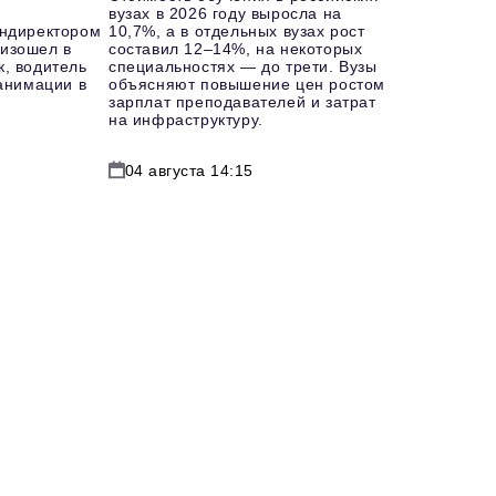
вузах в 2026 году выросла на
ендиректором
10,7%, а в отдельных вузах рост
изошел в
составил 12–14%, на некоторых
к, водитель
специальностях — до трети. Вузы
еанимации в
объясняют повышение цен ростом
зарплат преподавателей и затрат
на инфраструктуру.
04 августа 14:15