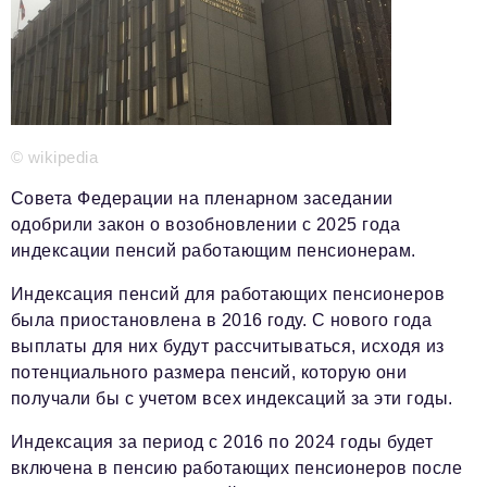
Телефон редакции:
+7 495 727-01-67
Электронные почты редакции:
Информационный отдел
info@business-magazine.online
Отдел рекламы
reklama@business-magazine.online
© wikipedia
Отдел распространения/редакционная подписка
Совета Федерации на пленарном заседании
podpiska@business-magazine.online
одобрили закон о возобновлении с 2025 года
Отдел по работе с партнерами
индексации пенсий работающим пенсионерам.
partner@business-magazine.online
Индексация пенсий для работающих пенсионеров
была приостановлена в 2016 году. С нового года
выплаты для них будут рассчитываться, исходя из
потенциального размера пенсий, которую они
получали бы с учетом всех индексаций за эти годы.
Индексация за период с 2016 по 2024 годы будет
включена в пенсию работающих пенсионеров после