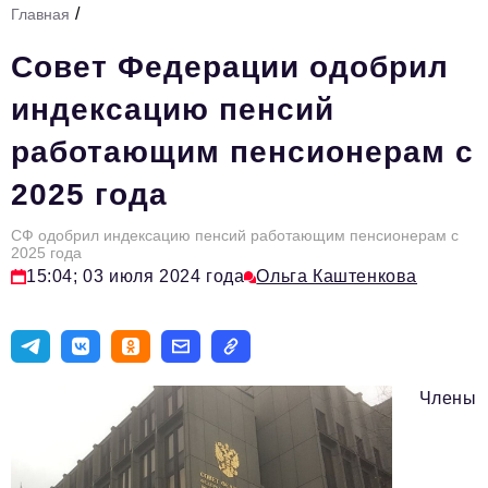
/
Главная
Стиль жизни
Совет Федерации одобрил
Тема номера
индексацию пенсий
HR
работающим пенсионерам с
Персона номера
2025 года
Инфраструктура развития
Технологии и тренды
СФ одобрил индексацию пенсий работающим пенсионерам с
2025 года
15:04; 03 июля 2024 года
Ольга Каштенкова
Туризм
Импортозамещение
Мероприятия
Члены
Авторские материалы
Видео