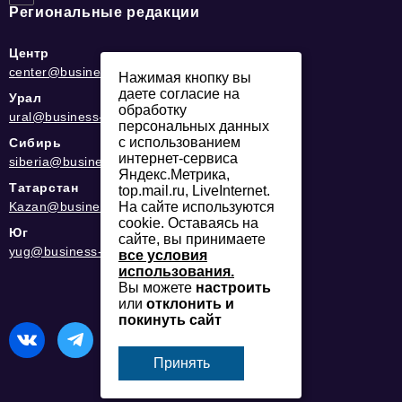
Региональные редакции
Центр
center@business-magazine.online
Нажимая кнопку вы
даете согласие на
Урал
обработку
ural@business-magazine.online
персональных данных
с использованием
Сибирь
интернет-сервиса
siberia@business-magazine.online
Яндекс.Метрика,
Татарстан
top.mail.ru, LiveInternet.
На сайте используются
Kazan@business-magazine.online
cookie. Оставаясь на
Юг
сайте, вы принимаете
yug@business-magazine.online
все условия
использования.
Вы можете
настроить
или
отклонить и
покинуть сайт
Принять