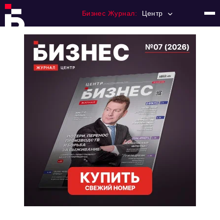
Бизнес Журнал:
Центр
Главная
Франчайзинг
Номера журнала
Контакты
Категории:
Новости
Регулирование
Премия "Тульский Бизнес"
История тульского предпринимательства
Альтернатива