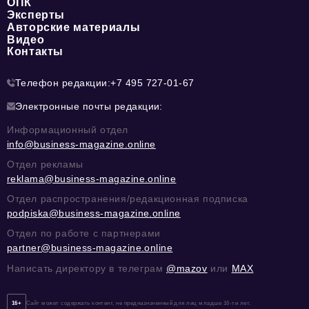
ОПК
Эксперты
Авторские материалы
Видео
Контакты
Телефон редакции:
+7 495 727-01-67
Электронные почты редакции:
Информационный отдел
info@business-magazine.online
Отдел рекламы
reklama@business-magazine.online
Отдел распространения/редакционная подписка
podpiska@business-magazine.online
Отдел по работе с партнерами
partner@business-magazine.online
Написать директору в телеграм
@mazov
или
MAX
16+
Сайт может содержать контент, не предназначенный для лиц младше 16-ти лет.