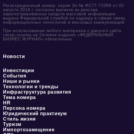
Регистрационный номер: серия Эл № ФС77-73398 от 03
августа 2018 г. согласно выписке из реестра
зарегистрированных средств массовой информации
выдана Федеральной службой по надзору в сфере связи,
информационных технологий и массовых коммуникаций.
При использовании любого материала с данного сайта
гипер-ссылка на Сетевое издание «ФЕДЕРАЛЬНЫЙ
БИЗНЕС ЖУРНАЛ» обязательна.
Новости
Инвестиции
События
Ниши и рынки
Технологии и тренды
Инфраструктура развития
Тема номера
HR
Персона номера
Юридический практикум
Стиль жизни
Туризм
Импортозамещение