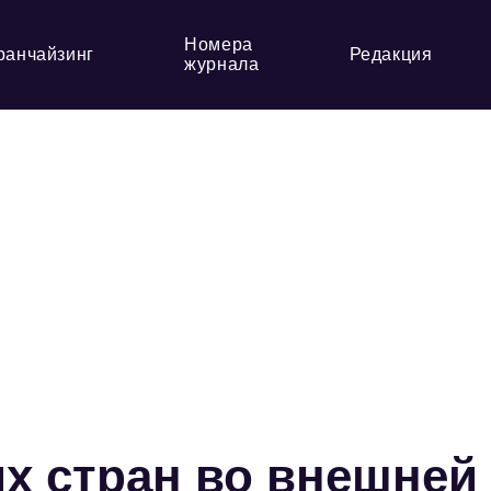
Номера
ранчайзинг
Редакция
журнала
их стран во внешней