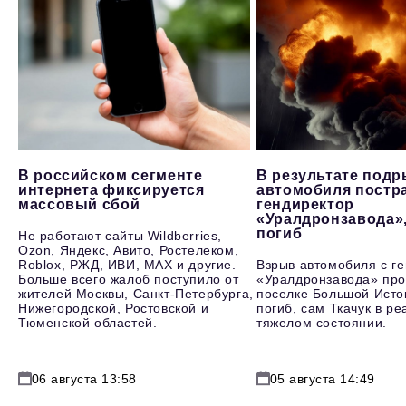
В российском сегменте
В результате под
интернета фиксируется
автомобиля постр
массовый сбой
гендиректор
«Уралдронзавода»
погиб
Не работают сайты Wildberries,
Ozon, Яндекс, Авито, Ростелеком,
Roblox, РЖД, ИВИ, MAX и другие.
Взрыв автомобиля с г
Больше всего жалоб поступило от
«Уралдронзавода» про
жителей Москвы, Санкт-Петербурга,
поселке Большой Исто
Нижегородской, Ростовской и
погиб, сам Ткачук в р
Тюменской областей.
тяжелом состоянии.
06 августа 13:58
05 августа 14:49