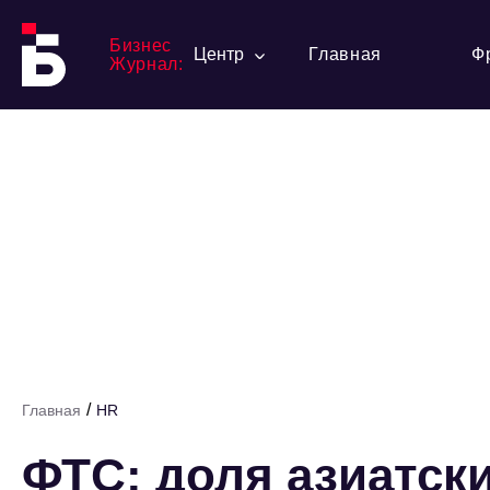
Бизнес
Центр
Главная
Ф
Журнал:
/
Главная
HR
ФТС: доля азиатск