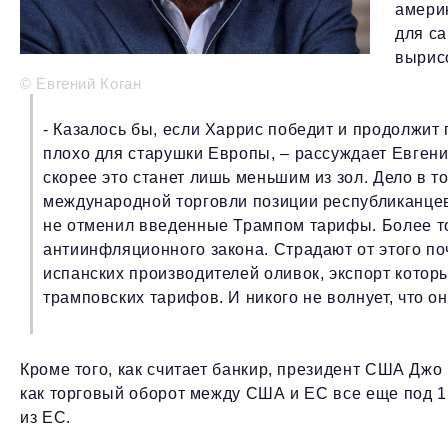
америк
для с
вырис
© Евгений Коган
- Казалось бы, если Харрис победит и продолжит
плохо для старушки Европы, – рассуждает Евгени
скорее это станет лишь меньшим из зол. Дело в 
международной торговли позиции республиканцев
не отменил введенные Трампом тарифы. Более то
антиинфляционного закона. Страдают от этого по
испанских производителей оливок, экспорт которы
трамповских тарифов. И никого не волнует, что 
Кроме того, как считает банкир, президент США Джо
как торговый оборот между США и ЕС все еще под 1
из ЕС.