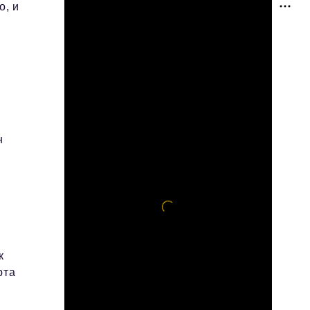
о, и
н
к
рта