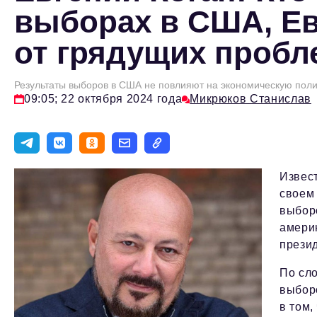
выборах в США, Ев
от грядущих пробл
Результаты выборов в США не повлияют на экономическую поли
09:05; 22 октября 2024 года
Микрюков Станислав
Извес
своем 
выборо
америк
прези
По сло
выборо
в том,