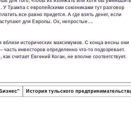
ешь для того, чтобы их избежать или хотя бы уменьшить
. У Трампа с европейскими союзниками тут разговор
латить все равно придется. А где взять денег, если
ступают для Европы. Ох, непростые....
 вблизи исторических максимумов. С конца весны они
— часть инвесторов определенно что-то подозревает.
как считает Евгений Коган, не вполне соответствует.
Бизнес"
История тульского предпринимательств