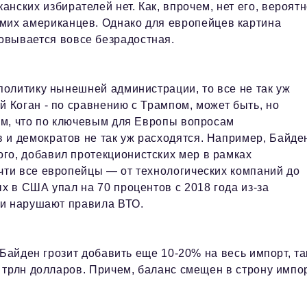
анских избирателей нет. Как, впрочем, нет его, вероятн
амих американцев. Однако для европейцев картина
овывается вовсе безрадостная.
 политику нынешней администрации, то все не так уж
й Коган - по сравнению с Трампом, может быть, но
том, что по ключевым для Европы вопросам
 и демократов не так уж расходятся. Например, Байде
го, добавил протекционистских мер в рамках
чти все европейцы — от технологических компаний до
х в США упал на 70 процентов с 2018 года из-за
они нарушают правила ВТО.
 Байден грозит добавить еще 10-20% на весь импорт, та
 трлн долларов. Причем, баланс смещен в строну импо