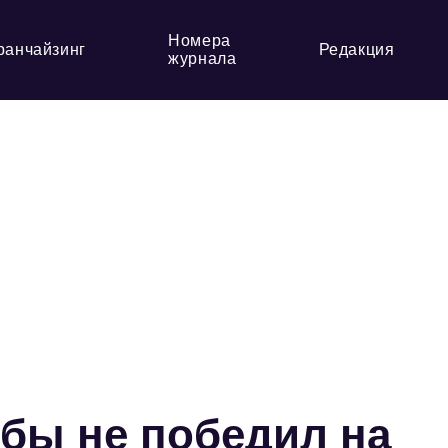
Номера
ранчайзинг
Редакция
журнала
 бы не победил на