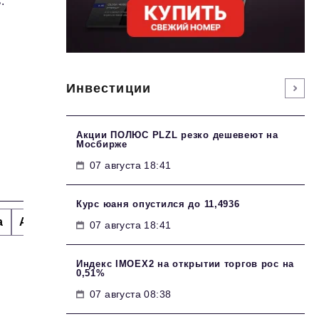
.
Инвестиции
Акции ПОЛЮС PLZL резко дешевеют на
Мосбирже
07 августа 18:41
Курс юаня опустился до 11,4936
а
Альтернатива
Стиль жизни
Тема номера
H
07 августа 18:41
Индекс IMOEX2 на открытии торгов рос на
0,51%
07 августа 08:38