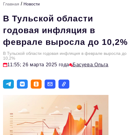
/
Главная
Новости
Стиль жизни
В Тульской области
Тема номера
годовая инфляция в
HR
феврале выросла до 10,2%
Персона номера
В Тульской области годовая инфляция в феврале выросла до
Инфраструктура развития
10,2%
11:55; 26 марта 2025 года
Басуева Ольга
Технологии и тренды
Туризм
Импортозамещение
Мероприятия
Авторские материалы
Видео