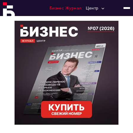
Бизнес Журнал:
Центр
Главная
Франчайзинг
Номера журнала
Контакты
Категории:
Новости
Регулирование
Премия "Тульский Бизнес"
История тульского предпринимательства
Альтернатива