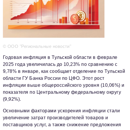
Телефон редакции:
+7 495 727-01-67
Электронные почты редакции:
Информационный отдел
info@business-magazine.online
Отдел рекламы
reklama@business-magazine.online
© ООО "Региональные новости"
Отдел распространения/редакционная подписка
podpiska@business-magazine.online
Годовая инфляция в Тульской области в феврале
2025 года увеличилась до 10,23% по сравнению с
Отдел по работе с партнерами
partner@business-magazine.online
9,78% в январе, как сообщает отделение по Тульской
области ГУ Банка России по ЦФО. Этот рост
инфляции выше общероссийского уровня (10,06%) и
показателя по Центральному федеральному округу
(9,92%).
Основными факторами ускорения инфляции стали
увеличение затрат производителей товаров и
поставщиков услуг, а также снижение предложения