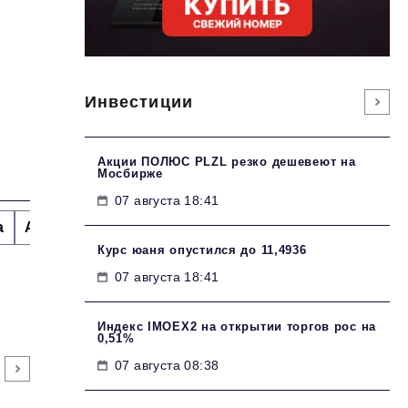
Инвестиции
Акции ПОЛЮС PLZL резко дешевеют на
Мосбирже
07 августа 18:41
а
Альтернатива
Стиль жизни
Тема номера
H
Курс юаня опустился до 11,4936
07 августа 18:41
Индекс IMOEX2 на открытии торгов рос на
0,51%
07 августа 08:38