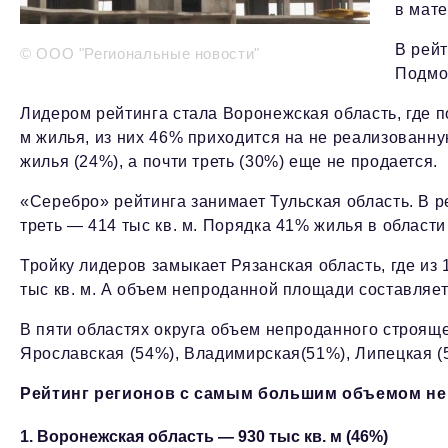
в мат
В рей
© ООО "Региональные новости"
Подмо
Лидером рейтинга стала Воронежская область, где п
м жилья, из них 46% приходится на не реализованн
жилья (24%), а почти треть (30%) еще не продается.
«Серебро» рейтинга занимает Тульская область. В р
треть — 414 тыс кв. м. Порядка 41% жилья в област
Тройку лидеров замыкает Рязанская область, где из 
тыс кв. м. А объем непроданной площади составляет 
В пяти областях округа объем непроданного строящ
Ярославская (54%), Владимирская(51%), Липецкая (
Рейтинг регионов с самым большим объемом не
1. Воронежская область — 930 тыс кв. м (46%)