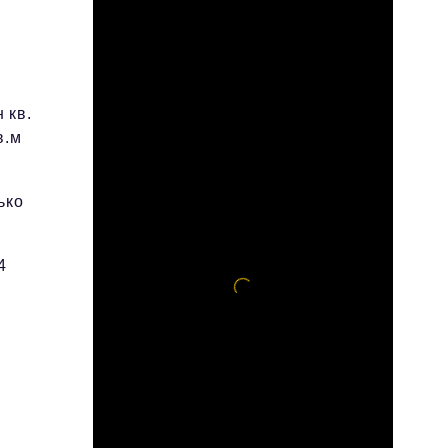
 кв.
в.м
ько
4