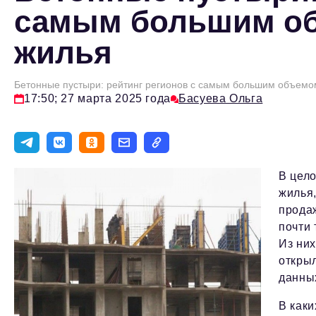
самым большим об
жилья
Бетонные пустыри: рейтинг регионов с самым большим объемо
17:50; 27 марта 2025 года
Басуева Ольга
В цело
жилья,
прода
почти 
Из них
открыл
данны
В как