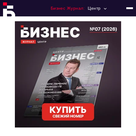
Бизнес Журнал:
Центр
Главная
Франчайзинг
Номера журнала
Контакты
Категории:
Новости
Регулирование
Премия "Тульский Бизнес"
История тульского предпринимательства
Альтернатива