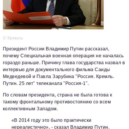
Телефон редакции:
+7 495 727-01-67
Электронные почты редакции:
Информационный отдел
info@business-magazine.online
Отдел рекламы
© Кремль
reklama@business-magazine.online
Президент России Владимир Путин рассказал,
Отдел распространения/редакционная подписка
почему Специальная военная операция не началась
podpiska@business-magazine.online
гораздо раньше. Причину глава государства назвал в
Отдел по работе с партнерами
интервью для документального фильма Саиды
partner@business-magazine.online
Медведевой и Павла Зарубина "Россия. Кремль.
Путин. 25 лет" телеканала "Россия-1".
По словам президента, страна не была готова к
такому фронтальному противостоянию со всем
коллективным Западом.
«В 2014 году это было практически
нереалистично», - сказал Владимир Путин.