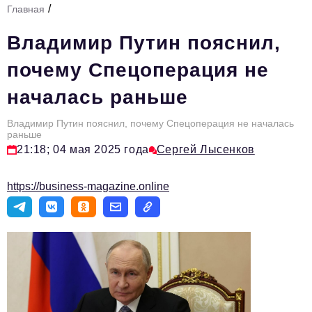
/
Главная
Стиль жизни
Владимир Путин пояснил,
Тема номера
почему Спецоперация не
HR
началась раньше
Персона номера
Владимир Путин пояснил, почему Спецоперация не началась
Инфраструктура развития
раньше
21:18; 04 мая 2025 года
Сергей Лысенков
Технологии и тренды
Туризм
https://business-magazine.online
Импортозамещение
Мероприятия
Авторские материалы
Видео