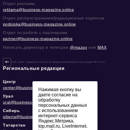
Отдел рекламы
reklama@business-magazine.online
Отдел распространения/редакционная подписка
podpiska@business-magazine.online
Отдел по работе с партнерами
partner@business-magazine.online
Написать директору в телеграм
@mazov
или
MAX
16+
Сайт может содержать контент, не предназначенный для лиц младше 16-ти лет.
Региональные редакции
Центр
center@business-magazine.online
Нажимая кнопку вы
даете согласие на
Урал
обработку
ural@business-magazine.online
персональных данных
с использованием
Сибирь
интернет-сервиса
siberia@business-magazine.online
Яндекс.Метрика,
Татарстан
top.mail.ru, LiveInternet.