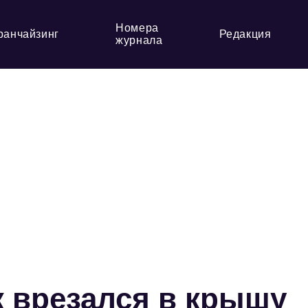
Номера
ранчайзинг
Редакция
журнала
к врезался в крышу