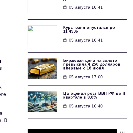
05 августа 18:41
Курс юаня опустился до
11,4936
05 августа 18:41
Биржевая цена на золото
я
превысила 4 250 долларов
в
впервые с 18 июня
05 августа 17:00
х
ЦБ оценил рост ВВП РФ во II
уге
квартале в 0,8%
05 августа 16:40
а
. В