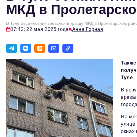
МКД в Пролетарско
В Туле беспилотник врезался в крышу МКД в Пролетарском рай
07:42; 22 мая 2025 года
Анна Горная
Также
получ
Туле.
В резу
вреза
города
На ме
улице
окнах 