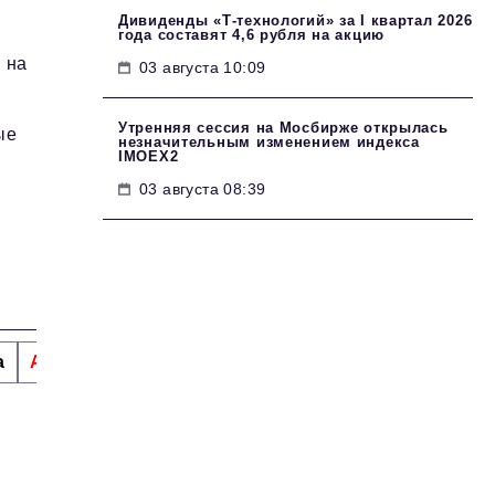
Дивиденды «Т-технологий» за I квартал 2026
года составят 4,6 рубля на акцию
 на
03 августа 10:09
Утренняя сессия на Мосбирже открылась
ые
незначительным изменением индекса
IMOEX2
03 августа 08:39
а
Альтернатива
Стиль жизни
Тема номера
H