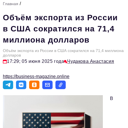
/
Главная
Стиль жизни
Объём экспорта из России
Тема номера
в США сократился на 71,4
HR
миллиона долларов
Персона номера
Объём экспорта из России в США сократился на 71,4 миллиона
Инфраструктура развития
долларов
17:29; 05 июня 2025 года
Чудакова Анастасия
Технологии и тренды
Туризм
https://business-magazine.online
Импортозамещение
Мероприятия
В
Авторские материалы
Видео