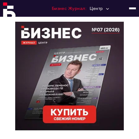
Бизнес Журнал:
Центр
Главная
Франчайзинг
Номера журнала
Контакты
Категории:
Новости
Регулирование
Премия "Тульский Бизнес"
История тульского предпринимательства
Альтернатива