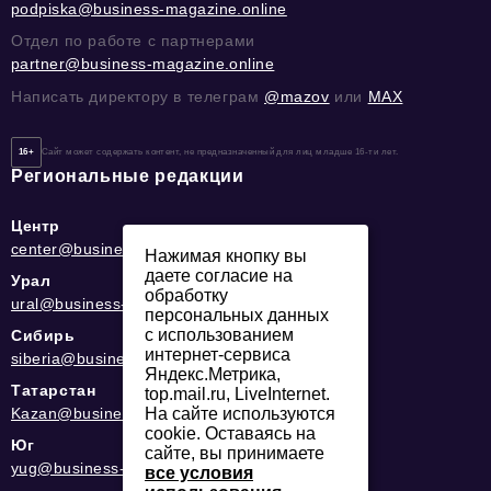
podpiska@business-magazine.online
Отдел по работе с партнерами
partner@business-magazine.online
Написать директору в телеграм
@mazov
или
MAX
16+
Сайт может содержать контент, не предназначенный для лиц младше 16-ти лет.
Региональные редакции
Центр
center@business-magazine.online
Нажимая кнопку вы
даете согласие на
Урал
обработку
ural@business-magazine.online
персональных данных
с использованием
Сибирь
интернет-сервиса
siberia@business-magazine.online
Яндекс.Метрика,
Татарстан
top.mail.ru, LiveInternet.
Kazan@business-magazine.online
На сайте используются
cookie. Оставаясь на
Юг
сайте, вы принимаете
yug@business-magazine.online
все условия