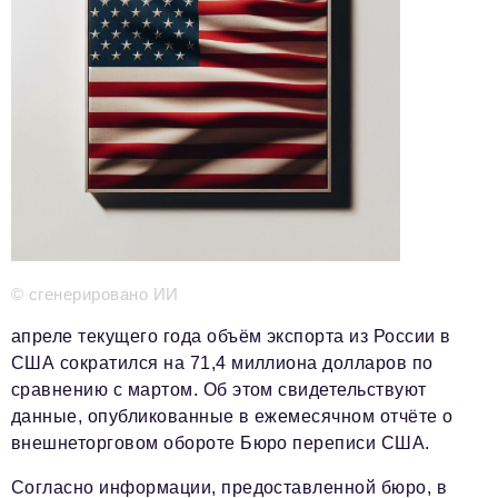
Телефон редакции:
+7 495 727-01-67
Электронные почты редакции:
Информационный отдел
info@business-magazine.online
Отдел рекламы
reklama@business-magazine.online
Отдел распространения/редакционная подписка
podpiska@business-magazine.online
Отдел по работе с партнерами
partner@business-magazine.online
© сгенерировано ИИ
апреле текущего года объём экспорта из России в
США сократился на 71,4 миллиона долларов по
сравнению с мартом. Об этом свидетельствуют
данные, опубликованные в ежемесячном отчёте о
внешнеторговом обороте Бюро переписи США.
Согласно информации, предоставленной бюро, в