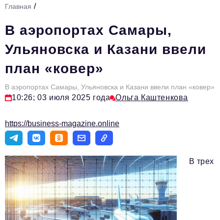
/
Главная
Стиль жизни
В аэропортах Самары,
Тема номера
Ульяновска и Казани ввели
HR
план «ковер»
Персона номера
В аэропортах Самары, Ульяновска и Казани ввели план «ковер»
Инфраструктура развития
10:26; 03 июля 2025 года
Ольга Каштенкова
Технологии и тренды
https://business-magazine.online
Туризм
Импортозамещение
В трех
Мероприятия
Авторские материалы
Видео