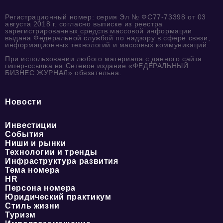
Регистрационный номер: серия Эл № ФС77-73398 от 03
августа 2018 г. согласно выписке из реестра
зарегистрированных средств массовой информации
выдана Федеральной службой по надзору в сфере связи,
информационных технологий и массовых коммуникаций.
При использовании любого материала с данного сайта
гипер-ссылка на Сетевое издание «ФЕДЕРАЛЬНЫЙ
БИЗНЕС ЖУРНАЛ» обязательна.
Новости
Инвестиции
События
Ниши и рынки
Технологии и тренды
Инфраструктура развития
Тема номера
HR
Персона номера
Юридический практикум
Стиль жизни
Туризм