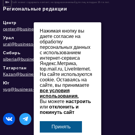
16+
Сайт может содержать контент, не предназначенный для лиц младше 16-ти лет.
Региональные редакции
Центр
center@business-magazine.online
Нажимая кнопку вы
даете согласие на
Урал
обработку
ural@business-magazine.online
персональных данных
с использованием
Сибирь
интернет-сервиса
siberia@business-magazine.online
Яндекс.Метрика,
Татарстан
top.mail.ru, LiveInternet.
Kazan@business-magazine.online
На сайте используются
cookie. Оставаясь на
Юг
сайте, вы принимаете
yug@business-magazine.online
все условия
использования.
Вы можете
настроить
или
отклонить и
покинуть сайт
Принять