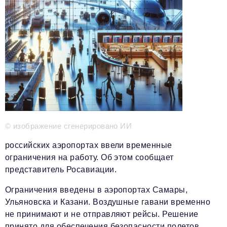
Телефон редакции:
+7 495 727-01-67
Электронные почты редакции:
Информационный отдел
info@business-magazine.online
Отдел рекламы
reklama@business-magazine.online
Отдел распространения/редакционная подписка
podpiska@business-magazine.online
Отдел по работе с партнерами
partner@business-magazine.online
© изображение сгенерировано ИИ
российских аэропортах ввели временные
ограничения на работу. Об этом сообщает
представитель Росавиации.
Ограничения введены в аэропортах Самары,
Ульяновска и Казани. Воздушные гавани временно
не принимают и не отправляют рейсы. Решение
принято для обеспечения безопасности полетов