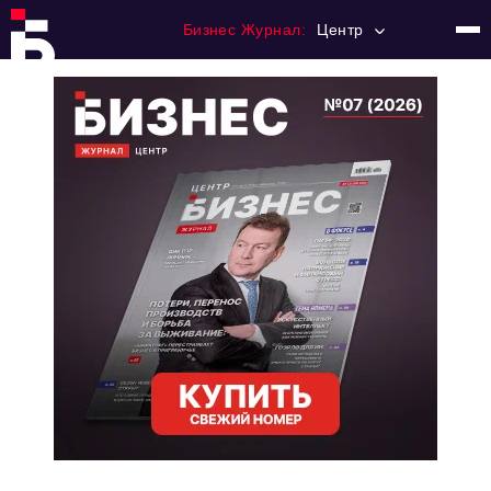
Бизнес Журнал:
Центр
Главная
Франчайзинг
Номера журнала
Контакты
Категории:
Новости
Регулирование
Премия "Тульский Бизнес"
История тульского предпринимательства
Альтернатива