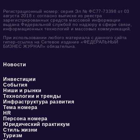
Регистрационный номер: серия Эл № ФС77-73398 от 03
августа 2018 г. согласно выписке из реестра
зарегистрированных средств массовой информации
выдана Федеральной службой по надзору в сфере связи,
информационных технологий и массовых коммуникаций.
При использовании любого материала с данного сайта
гипер-ссылка на Сетевое издание «ФЕДЕРАЛЬНЫЙ
БИЗНЕС ЖУРНАЛ» обязательна.
Новости
Инвестиции
События
Ниши и рынки
Технологии и тренды
Инфраструктура развития
Тема номера
HR
Персона номера
Юридический практикум
Стиль жизни
Туризм