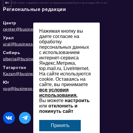
16+
Сайт может содержать контент, не предназначенный для лиц младше 16-ти лет.
Региональные редакции
Центр
center@business-magazine.online
Нажимая кнопку вы
даете согласие на
Урал
обработку
ural@business-magazine.online
персональных данных
с использованием
Сибирь
интернет-сервиса
siberia@business-magazine.online
Яндекс.Метрика,
Татарстан
top.mail.ru, LiveInternet.
Kazan@business-magazine.online
На сайте используются
cookie. Оставаясь на
Юг
сайте, вы принимаете
yug@business-magazine.online
все условия
использования.
Вы можете
настроить
или
отклонить и
покинуть сайт
Принять