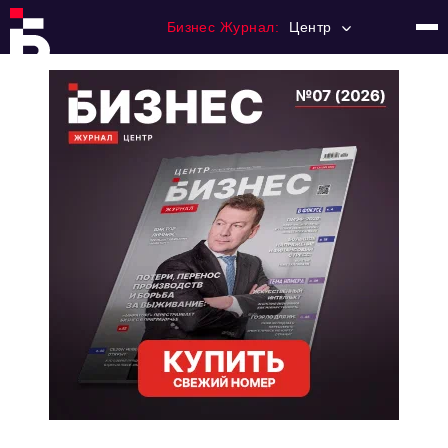
Бизнес Журнал:
Центр
Главная
Франчайзинг
Номера журнала
Контакты
Категории:
Новости
Регулирование
Премия "Тульский Бизнес"
История тульского предпринимательства
Альтернатива