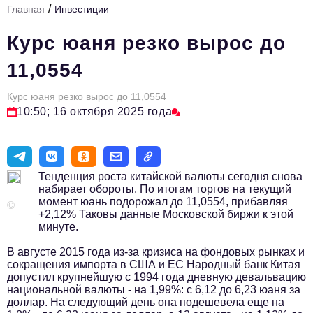
/
Главная
Инвестиции
Стиль жизни
Курс юаня резко вырос до
Тема номера
11,0554
HR
Курс юаня резко вырос до 11,0554
Персона номера
10:50; 16 октября 2025 года
Инфраструктура развития
Технологии и тренды
Тенденция роста китайской валюты сегодня снова
Туризм
набирает обороты. По итогам торгов на текущий
момент юань подорожал до 11,0554, прибавляя
Импортозамещение
©
+2,12% Таковы данные Московской биржи к этой
минуте.
Мероприятия
В августе 2015 года из-за кризиса на фондовых рынках и
Авторские материалы
сокращения импорта в США и ЕС Народный банк Китая
допустил крупнейшую с 1994 года дневную девальвацию
Видео
национальной валюты - на 1,99%: с 6,12 до 6,23 юаня за
доллар. На следующий день она подешевела еще на