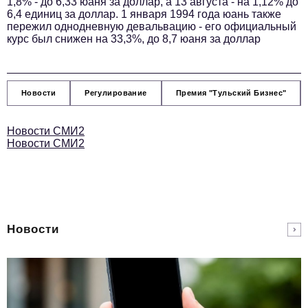
1,8% - до 6,33 юаня за доллар, а 13 августа - на 1,12% до
Телефон редакции:
+7 495 727-01-67
6,4 единиц за доллар. 1 января 1994 года юань также
пережил однодневную девальвацию - его официальный
Электронные почты редакции:
курс был снижен на 33,3%, до 8,7 юаня за доллар
Информационный отдел
info@business-magazine.online
Отдел рекламы
Новости
Регулирование
Премия "Тульский Бизнес"
reklama@business-magazine.online
Отдел распространения/редакционная подписка
Новости СМИ2
podpiska@business-magazine.online
Новости СМИ2
Отдел по работе с партнерами
partner@business-magazine.online
Новости