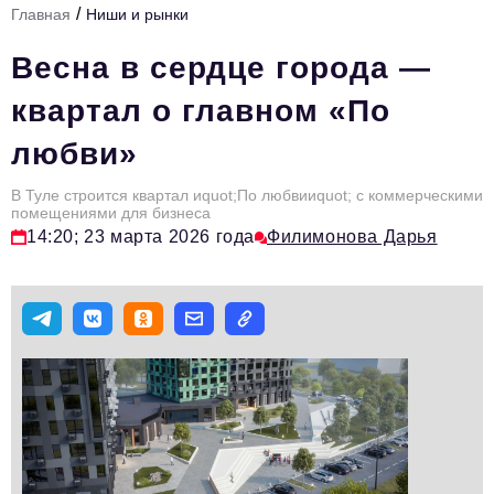
/
Главная
Ниши и рынки
Стиль жизни
Весна в сердце города —
Тема номера
квартал о главном «По
HR
любви»
Персона номера
В Туле строится квартал иquot;По любвииquot; с коммерческими
Инфраструктура развития
помещениями для бизнеса
14:20; 23 марта 2026 года
Филимонова Дарья
Технологии и тренды
Туризм
Импортозамещение
Мероприятия
Авторские материалы
Видео