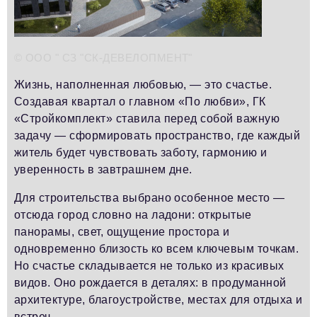
Телефон редакции:
+7 495 727-01-67
Электронные почты редакции:
Информационный отдел
© ООО " СЗ "СК-ДЕВЕЛОПМЕНТ"
info@business-magazine.online
Жизнь, наполненная любовью, — это счастье.
Отдел рекламы
reklama@business-magazine.online
Создавая квартал о главном «По любви», ГК
«Стройкомплект» ставила перед собой важную
Отдел распространения/редакционная подписка
задачу — сформировать пространство, где каждый
podpiska@business-magazine.online
житель будет чувствовать заботу, гармонию и
Отдел по работе с партнерами
уверенность в завтрашнем дне.
partner@business-magazine.online
Для строительства выбрано особенное место —
отсюда город словно на ладони: открытые
панорамы, свет, ощущение простора и
одновременно близость ко всем ключевым точкам.
Но счастье складывается не только из красивых
видов. Оно рождается в деталях: в продуманной
архитектуре, благоустройстве, местах для отдыха и
встреч.