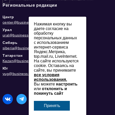
Региональные редакции
Центр
center@business-magazine.online
Нажимая кнопку вы
даете согласие на
Урал
обработку
ural@business-magazine.online
персональных данных
с использованием
Сибирь
интернет-сервиса
siberia@business-magazine.online
Яндекс.Метрика,
Татарстан
top.mail.ru, LiveInternet.
На сайте используются
Kazan@business-magazine.online
cookie. Оставаясь на
Юг
сайте, вы принимаете
yug@business-magazine.online
все условия
использования.
Вы можете
настроить
или
отклонить и
покинуть сайт
Принять