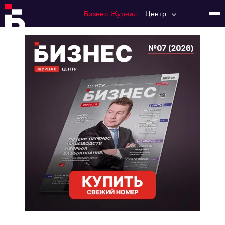
Бизнес Журнал:
Центр
Главная
Франчайзинг
Номера журнала
Контакты
Категории:
Новости
Регулирование
Премия "Тульский Бизнес"
История тульского предпринимательства
Альтернатива