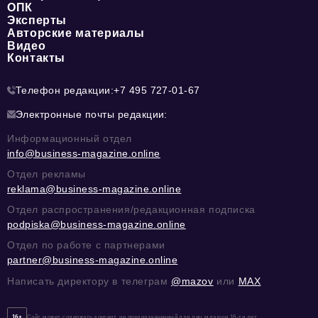
ОПК
Эксперты
Авторские материалы
Видео
Контакты
Телефон редакции:
+7 495 727-01-67
Электронные почты редакции:
Информационный отдел
info@business-magazine.online
Отдел рекламы
reklama@business-magazine.online
Отдел распространения/редакционная подписка
podpiska@business-magazine.online
Отдел по работе с партнерами
partner@business-magazine.online
Написать директору в телеграм
@mazov
или
MAX
16+
Сайт может содержать контент, не предназначенный для лиц младше 16-ти лет.