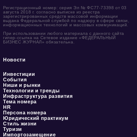
Регистрационный номер: серия Эл № ФС77-73398 от 03
августа 2018 г. согласно выписке из реестра
зарегистрированных средств массовой информации
выдана Федеральной службой по надзору в сфере связи,
информационных технологий и массовых коммуникаций.
При использовании любого материала с данного сайта
гипер-ссылка на Сетевое издание «ФЕДЕРАЛЬНЫЙ
БИЗНЕС ЖУРНАЛ» обязательна.
Новости
Инвестиции
События
Ниши и рынки
Технологии и тренды
Инфраструктура развития
Тема номера
HR
Персона номера
Юридический практикум
Стиль жизни
Туризм
Импортозамещение