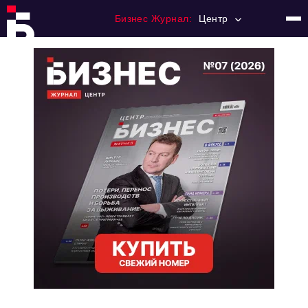
Бизнес Журнал:
Центр
Главная
Франчайзинг
Номера журнала
Контакты
Категории:
Новости
Регулирование
Премия "Тульский Бизнес"
История тульского предпринимательства
Альтернатива