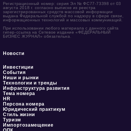
Регистрационный номер: серия Эл № ФС77-73398 от 03
августа 2018 г. согласно выписке из реестра
зарегистрированных средств массовой информации
выдана Федеральной службой по надзору в сфере связи,
информационных технологий и массовых коммуникаций.
При использовании любого материала с данного сайта
гипер-ссылка на Сетевое издание «ФЕДЕРАЛЬНЫЙ
БИЗНЕС ЖУРНАЛ» обязательна.
Новости
Инвестиции
События
Ниши и рынки
Технологии и тренды
Инфраструктура развития
Тема номера
HR
Персона номера
Юридический практикум
Стиль жизни
Туризм
Импортозамещение
ОПК