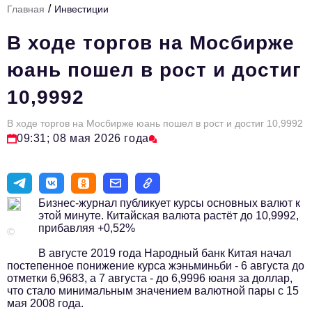
/
Главная
Инвестиции
Стиль жизни
В ходе торгов на Мосбирже
Тема номера
юань пошел в рост и достиг
HR
10,9992
Персона номера
В ходе торгов на Мосбирже юань пошел в рост и достиг 10,9992
Инфраструктура развития
09:31; 08 мая 2026 года
Технологии и тренды
Туризм
Бизнес-журнал публикует курсы основных валют к
Импортозамещение
этой минуте. Китайская валюта растёт до 10,9992,
прибавляя +0,52%
Мероприятия
©
В августе 2019 года Народный банк Китая начал
Авторские материалы
постепенное понижение курса жэньминьби - 6 августа до
отметки 6,9683, а 7 августа - до 6,9996 юаня за доллар,
Видео
что стало минимальным значением валютной пары с 15
мая 2008 года.