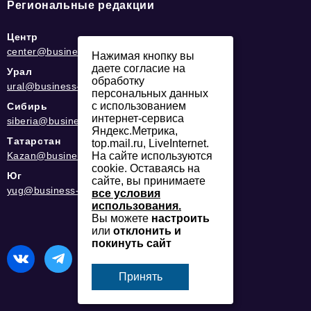
Региональные редакции
Центр
center@business-magazine.online
Нажимая кнопку вы
даете согласие на
Урал
обработку
ural@business-magazine.online
персональных данных
с использованием
Сибирь
интернет-сервиса
siberia@business-magazine.online
Яндекс.Метрика,
Татарстан
top.mail.ru, LiveInternet.
Kazan@business-magazine.online
На сайте используются
cookie. Оставаясь на
Юг
сайте, вы принимаете
yug@business-magazine.online
все условия
использования.
Вы можете
настроить
или
отклонить и
покинуть сайт
Принять