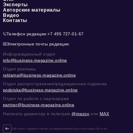
Эксперты
Авторские материалы
Видео
Контакты
Телефон редакции:
+7 495 727-01-67
Электронные почты редакции:
Информационный отдел
info@business-magazine.online
Отдел рекламы
reklama@business-magazine.online
Отдел распространения/редакционная подписка
podpiska@business-magazine.online
Отдел по работе с партнерами
partner@business-magazine.online
Написать директору в телеграм
@mazov
или
MAX
16+
Сайт может содержать контент, не предназначенный для лиц младше 16-ти лет.