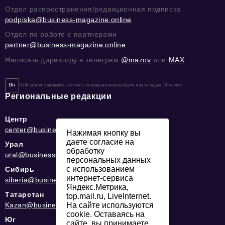
Отдел распространения/редакционная подписка
podpiska@business-magazine.online
Отдел по работе с партнерами
partner@business-magazine.online
Написать директору в телеграм
@mazov
или
MAX
16+
Сайт может содержать контент, не предназначенный для лиц младше 16-ти лет.
Региональные редакции
Центр
center@business-magazine.online
Нажимая кнопку вы
даете согласие на
Урал
обработку
ural@business-magazine.online
персональных данных
с использованием
Сибирь
интернет-сервиса
siberia@business-magazine.online
Яндекс.Метрика,
Татарстан
top.mail.ru, LiveInternet.
Kazan@business-magazine.online
На сайте используются
cookie. Оставаясь на
Юг
сайте, вы принимаете