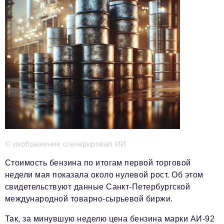
Телефон редакции:
+7 495 727-01-67
Электронные почты редакции:
Информационный отдел
info@business-magazine.online
Отдел рекламы
reklama@business-magazine.online
Отдел распространения/редакционная подписка
podpiska@business-magazine.online
Отдел по работе с партнерами
partner@business-magazine.online
© изображение сгенерировал ИИ
Стоимость бензина по итогам первой торговой
недели мая показала около нулевой рост. Об этом
свидетельствуют данные Санкт-Петербургской
международной товарно-сырьевой биржи.
Так, за минувшую неделю цена бензина марки АИ-92