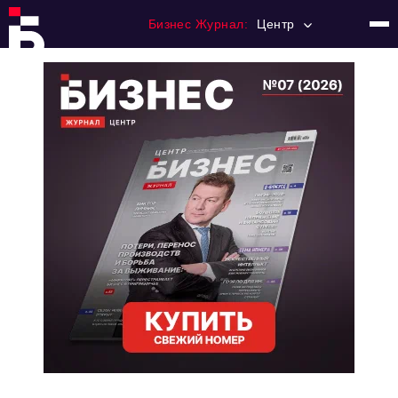
Бизнес Журнал:
Центр
Главная
Франчайзинг
Номера журнала
Контакты
Категории:
Новости
Регулирование
Премия "Тульский Бизнес"
История тульского предпринимательства
Альтернатива