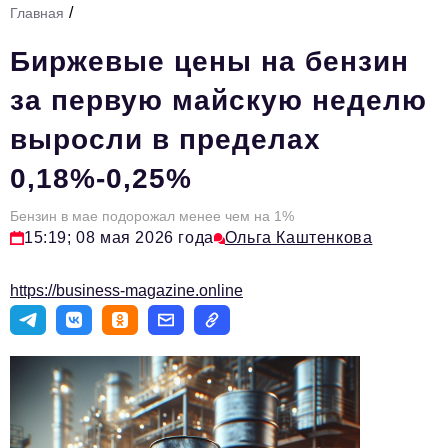
/
Главная
Стиль жизни
Биржевые цены на бензин
Тема номера
за первую майскую неделю
HR
выросли в пределах
Персона номера
0,18%-0,25%
Инфраструктура развития
Технологии и тренды
Бензин в мае подорожал менее чем на 1%
15:19; 08 мая 2026 года
Ольга Каштенкова
Туризм
https://business-magazine.online
Импортозамещение
Мероприятия
Авторские материалы
Видео