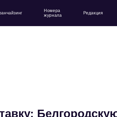
Номера
ранчайзинг
Редакция
журнала
ставку: Белгородску