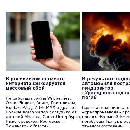
В российском сегменте
В результате под
интернета фиксируется
автомобиля постр
массовый сбой
гендиректор
«Уралдронзавода»
погиб
Не работают сайты Wildberries,
Ozon, Яндекс, Авито, Ростелеком,
Roblox, РЖД, ИВИ, MAX и другие.
Взрыв автомобиля с г
Больше всего жалоб поступило от
«Уралдронзавода» про
жителей Москвы, Санкт-Петербурга,
поселке Большой Исто
Нижегородской, Ростовской и
погиб, сам Ткачук в р
Тюменской областей.
тяжелом состоянии.