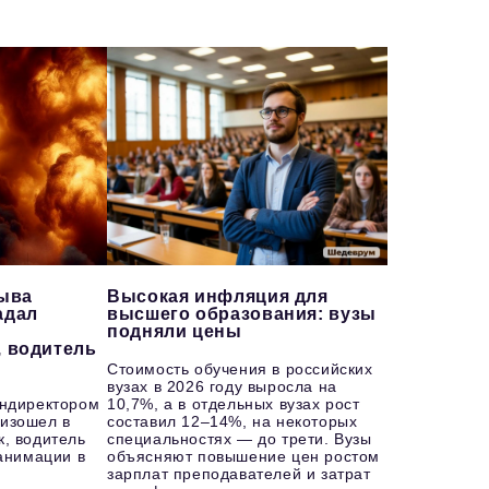
рыва
Высокая инфляция для
адал
высшего образования: вузы
подняли цены
, водитель
Стоимость обучения в российских
вузах в 2026 году выросла на
ендиректором
10,7%, а в отдельных вузах рост
изошел в
составил 12–14%, на некоторых
к, водитель
специальностях — до трети. Вузы
еанимации в
объясняют повышение цен ростом
зарплат преподавателей и затрат