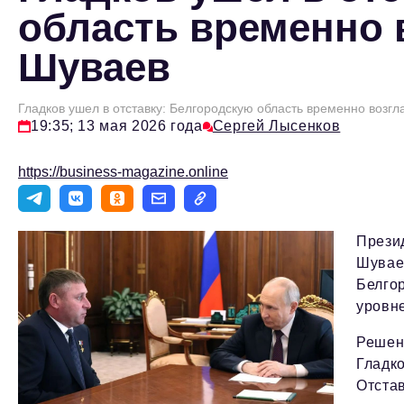
область временно 
Шуваев
Гладков ушел в отставку: Белгородскую область временно возг
19:35; 13 мая 2026 года
Сергей Лысенков
https://business-magazine.online
Прези
Шувае
Белго
уровне
Решен
Гладк
Отста