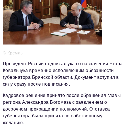
Телефон редакции:
+7 495 727-01-67
Электронные почты редакции:
Информационный отдел
info@business-magazine.online
Отдел рекламы
reklama@business-magazine.online
Отдел распространения/редакционная подписка
© Кремль
podpiska@business-magazine.online
Отдел по работе с партнерами
Президент России подписал указ о назначении Егора
partner@business-magazine.online
Ковальчука временно исполняющим обязанности
губернатора Брянской области. Документ вступил в
силу сразу после подписания.
Кадровое решение принято после обращения главы
региона Александра Богомаза с заявлением о
досрочном прекращении полномочий. Отставка
губернатора была принята по собственному
желанию.