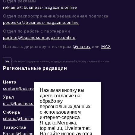
Отдел рекламы
reklama@business-magazine.online
Отдел распространения/редакционная подписка
podpiska@business-magazine.online
Отдел по работе с партнерами
partner@business-magazine.online
Написать директору в телеграм
@mazov
или
MAX
16+
Сайт может содержать контент, не предназначенный для лиц младше 16-ти лет.
Региональные редакции
Центр
center@business-magazine.online
Нажимая кнопку вы
даете согласие на
Урал
обработку
ural@business-magazine.online
персональных данных
с использованием
Сибирь
интернет-сервиса
siberia@business-magazine.online
Яндекс.Метрика,
Татарстан
top.mail.ru, LiveInternet.
Kazan@business-magazine.online
На сайте используются