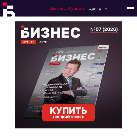
Бизнес Журнал:
Центр
Главная
Франчайзинг
Номера журнала
Контакты
Категории:
Новости
Регулирование
Премия "Тульский Бизнес"
История тульского предпринимательства
Альтернатива