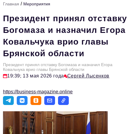
/
Главная
Мероприятия
Стиль жизни
Президент принял отставку
Тема номера
Богомаза и назначил Егора
HR
Ковальчука врио главы
Персона номера
Брянской области
Инфраструктура развития
Технологии и тренды
Президент принял отставку Богомаза и назначил Егора
Ковальчука врио главы Брянской области
19:39; 13 мая 2026 года
Сергей Лысенков
Туризм
Импортозамещение
https://business-magazine.online
Мероприятия
Авторские материалы
Видео