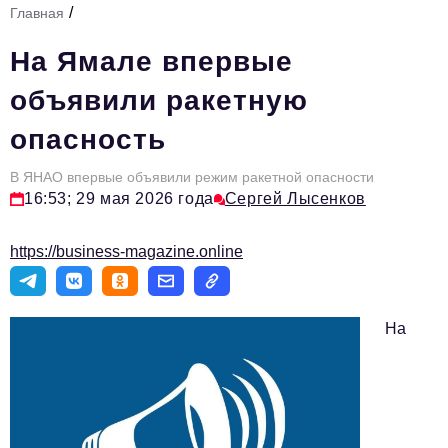
/
Главная
Стиль жизни
На Ямале впервые
Тема номера
объявили ракетную
HR
опасность
Персона номера
В ЯНАО впервые объявили режим ракетной опасности
Инфраструктура развития
16:53; 29 мая 2026 года
Сергей Лысенков
Технологии и тренды
https://business-magazine.online
Туризм
Импортозамещение
На
Мероприятия
Авторские материалы
Видео