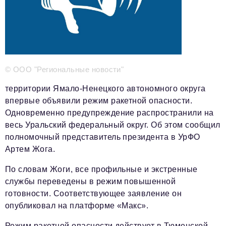
Телефон редакции:
+7 495 727-01-67
Электронные почты редакции:
Информационный отдел
info@business-magazine.online
Отдел рекламы
© ООО "Региональные новости"
reklama@business-magazine.online
Отдел распространения/редакционная подписка
территории Ямало-Ненецкого автономного округа
podpiska@business-magazine.online
впервые объявили режим ракетной опасности.
Отдел по работе с партнерами
Одновременно предупреждение распространили на
partner@business-magazine.online
весь Уральский федеральный округ. Об этом сообщил
полномочный представитель президента в УрФО
Артем Жога.
По словам Жоги, все профильные и экстренные
службы переведены в режим повышенной
готовности. Соответствующее заявление он
опубликовал на платформе «Макс».
Режим ракетной опасности действует в Тюменской,