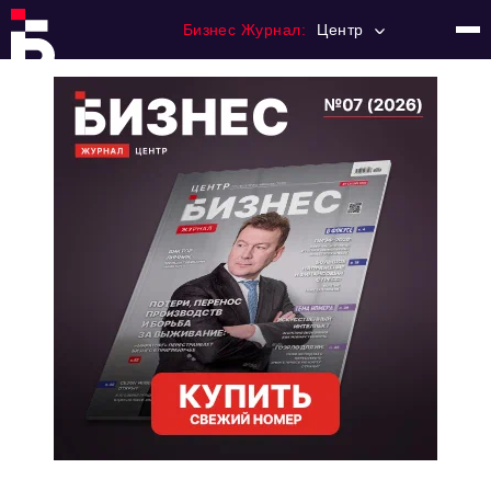
Бизнес Журнал:
Центр
Главная
Франчайзинг
Номера журнала
Контакты
Категории:
Новости
Регулирование
Премия "Тульский Бизнес"
История тульского предпринимательства
Альтернатива