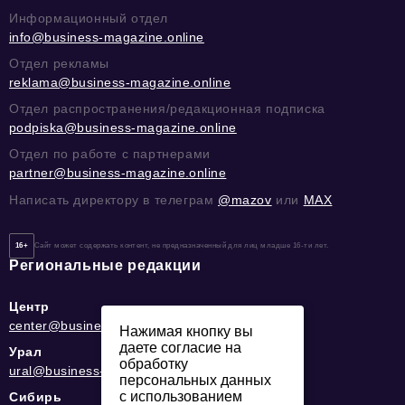
Информационный отдел
info@business-magazine.online
Отдел рекламы
reklama@business-magazine.online
Отдел распространения/редакционная подписка
podpiska@business-magazine.online
Отдел по работе с партнерами
partner@business-magazine.online
Написать директору в телеграм
@mazov
или
MAX
16+
Сайт может содержать контент, не предназначенный для лиц младше 16-ти лет.
Региональные редакции
Центр
center@business-magazine.online
Нажимая кнопку вы
даете согласие на
Урал
обработку
ural@business-magazine.online
персональных данных
с использованием
Сибирь