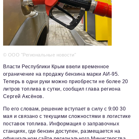
Телефон редакции:
+7 495 727-01-67
Электронные почты редакции:
Информационный отдел
info@business-magazine.online
Отдел рекламы
reklama@business-magazine.online
Отдел распространения/редакционная подписка
© ООО "Региональные новости"
podpiska@business-magazine.online
Власти Республики Крым ввели временное
Отдел по работе с партнерами
ограничение на продажу бензина марки АИ-95.
partner@business-magazine.online
Теперь в одни руки можно приобрести не более 20
литров топлива в сутки, сообщил глава региона
Сергей Аксёнов.
По его словам, решение вступает в силу с 9:00 30
мая и связано с текущими сложностями в логистике
поставок топлива. Информация о заправочных
станциях, где бензин доступен, размещается на
официальном сайте регионального Министерства