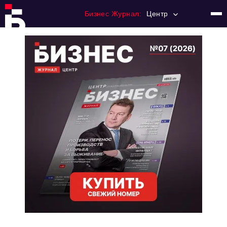
Бизнес Журнал:
Центр
Главная
Франчайзинг
Номера журнала
Контакты
Категории:
Новости
Регулирование
Премия "Тульский Бизнес"
История тульского предпринимательства
Альтернатива