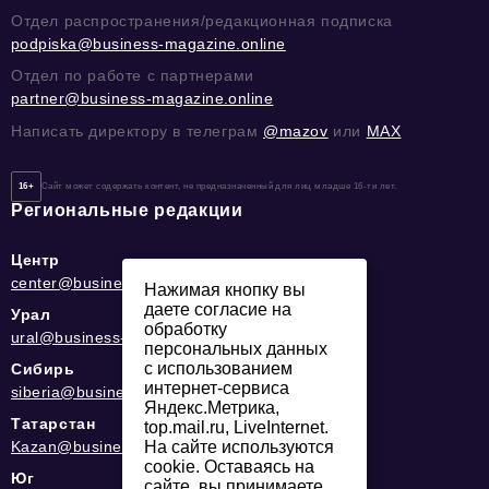
Отдел распространения/редакционная подписка
podpiska@business-magazine.online
Отдел по работе с партнерами
partner@business-magazine.online
Написать директору в телеграм
@mazov
или
MAX
16+
Сайт может содержать контент, не предназначенный для лиц младше 16-ти лет.
Региональные редакции
Центр
center@business-magazine.online
Нажимая кнопку вы
даете согласие на
Урал
обработку
ural@business-magazine.online
персональных данных
с использованием
Сибирь
интернет-сервиса
siberia@business-magazine.online
Яндекс.Метрика,
Татарстан
top.mail.ru, LiveInternet.
Kazan@business-magazine.online
На сайте используются
cookie. Оставаясь на
Юг
сайте, вы принимаете