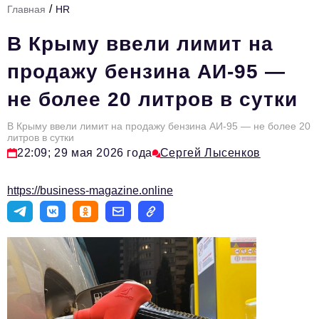
/
Главная
HR
Стиль жизни
В Крыму ввели лимит на
Тема номера
продажу бензина АИ-95 —
HR
не более 20 литров в сутки
Персона номера
В Крыму ввели лимит на продажу бензина АИ-95 — не более 20
Инфраструктура развития
литров в сутки
22:09; 29 мая 2026 года
Сергей Лысенков
Технологии и тренды
Туризм
https://business-magazine.online
Импортозамещение
Мероприятия
Авторские материалы
Видео