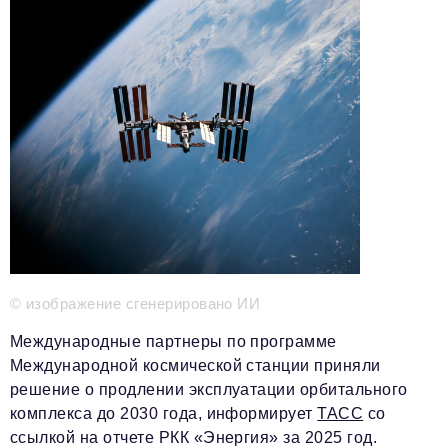
Телефон редакции:
+7 495 727-01-67
Электронные почты редакции:
Информационный отдел
info@business-magazine.online
Отдел рекламы
reklama@business-magazine.online
Отдел распространения/редакционная подписка
podpiska@business-magazine.online
Отдел по работе с партнерами
partner@business-magazine.online
© изображение сгенерировано ИИ
Международные партнеры по программе
Международной космической станции приняли
решение о продлении эксплуатации орбитального
комплекса до 2030 года, информирует
ТАСС
со
ссылкой на отчете РКК «Энергия» за 2025 год.