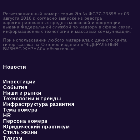
Регистрационный номер: серия Эл № ФС77-73398 от 03
августа 2018 г. согласно выписке из реестра
зарегистрированных средств массовой информации
выдана Федеральной службой по надзору в сфере связи,
информационных технологий и массовых коммуникаций.
При использовании любого материала с данного сайта
гипер-ссылка на Сетевое издание «ФЕДЕРАЛЬНЫЙ
БИЗНЕС ЖУРНАЛ» обязательна.
Новости
Инвестиции
События
Ниши и рынки
Технологии и тренды
Инфраструктура развития
Тема номера
HR
Персона номера
Юридический практикум
Стиль жизни
Туризм