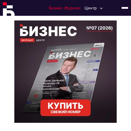
Бизнес Журнал:
Центр
Главная
Франчайзинг
Номера журнала
Контакты
Категории:
Новости
Регулирование
Премия "Тульский Бизнес"
История тульского предпринимательства
Альтернатива