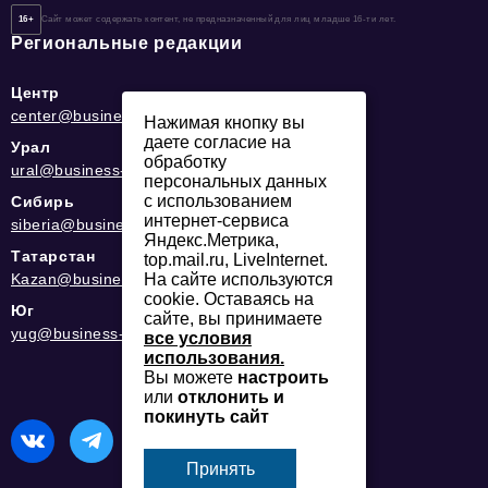
16+
Сайт может содержать контент, не предназначенный для лиц младше 16-ти лет.
Региональные редакции
Центр
center@business-magazine.online
Нажимая кнопку вы
даете согласие на
Урал
обработку
ural@business-magazine.online
персональных данных
с использованием
Сибирь
интернет-сервиса
siberia@business-magazine.online
Яндекс.Метрика,
Татарстан
top.mail.ru, LiveInternet.
Kazan@business-magazine.online
На сайте используются
cookie. Оставаясь на
Юг
сайте, вы принимаете
yug@business-magazine.online
все условия
использования.
Вы можете
настроить
или
отклонить и
покинуть сайт
Принять