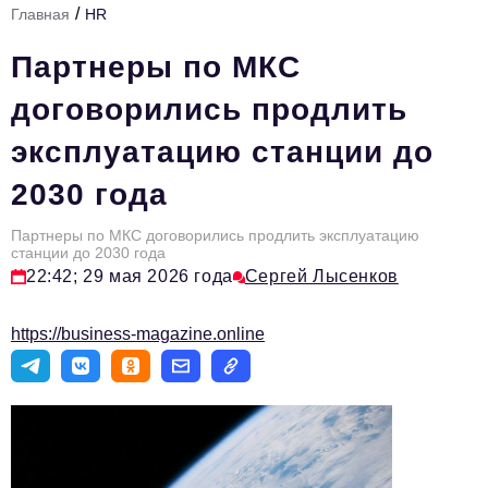
/
Главная
HR
Стиль жизни
Партнеры по МКС
Тема номера
договорились продлить
HR
эксплуатацию станции до
Персона номера
2030 года
Инфраструктура развития
Технологии и тренды
Партнеры по МКС договорились продлить эксплуатацию
станции до 2030 года
22:42; 29 мая 2026 года
Сергей Лысенков
Туризм
Импортозамещение
https://business-magazine.online
Мероприятия
Авторские материалы
Видео