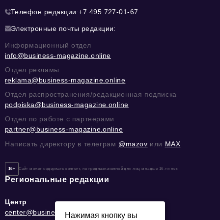
Телефон редакции:
+7 495 727-01-67
Электронные почты редакции:
Информационный отдел
info@business-magazine.online
Отдел рекламы
reklama@business-magazine.online
Отдел распространения/редакционная подписка
podpiska@business-magazine.online
Отдел по работе с партнерами
partner@business-magazine.online
Написать директору в телеграм
@mazov
или
MAX
16+
Сайт может содержать контент, не предназначенный для лиц младше 16-ти лет.
Региональные редакции
Центр
center@business-magazine.online
Нажимая кнопку вы