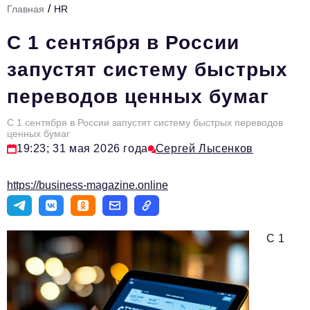
/
Главная
HR
Стиль жизни
С 1 сентября в России
Тема номера
запустят систему быстрых
HR
переводов ценных бумаг
Персона номера
С 1 сентября в России запустят систему быстрых переводов
Инфраструктура развития
ценных бумаг
19:23; 31 мая 2026 года
Сергей Лысенков
Технологии и тренды
Туризм
https://business-magazine.online
Импортозамещение
Мероприятия
С 1
Авторские материалы
Видео