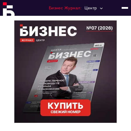
Бизнес Журнал:
Центр
Главная
Франчайзинг
Номера журнала
Контакты
Категории:
Новости
Регулирование
Премия "Тульский Бизнес"
История тульского предпринимательства
Альтернатива