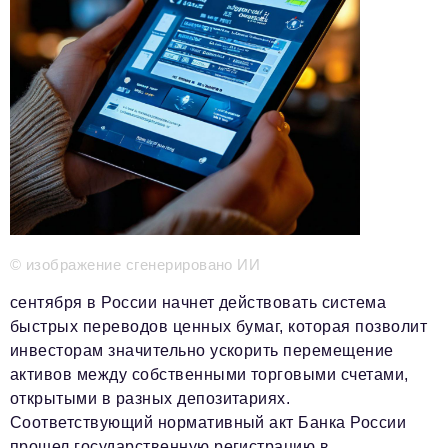
Телефон редакции:
+7 495 727-01-67
Электронные почты редакции:
Информационный отдел
info@business-magazine.online
Отдел рекламы
reklama@business-magazine.online
Отдел распространения/редакционная подписка
podpiska@business-magazine.online
Отдел по работе с партнерами
partner@business-magazine.online
© изображение сгенерировано ИИ
сентября в России начнет действовать система
быстрых переводов ценных бумаг, которая позволит
инвесторам значительно ускорить перемещение
активов между собственными торговыми счетами,
открытыми в разных депозитариях.
Соответствующий нормативный акт Банка России
прошел государственную регистрацию в