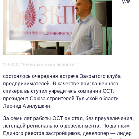
Телефон редакции:
+7 495 727-01-67
Туле
Электронные почты редакции:
Информационный отдел
info@business-magazine.online
Отдел рекламы
reklama@business-magazine.online
Отдел распространения/редакционная подписка
podpiska@business-magazine.online
© ООО "Региональные новости"
Отдел по работе с партнерами
partner@business-magazine.online
состоялось очередная встреча Закрытого клуба
предпринимателей. В качестве приглашенного
спикера выступил учредитель компании ОСТ,
президент Союза строителей Тульской области
Леонид Авилушкин.
За семь лет работы ОСТ он стал, без преувеличения,
легендой регионального девелопмента. По данным
Единого реестра застройщиков, девелопер — лидер