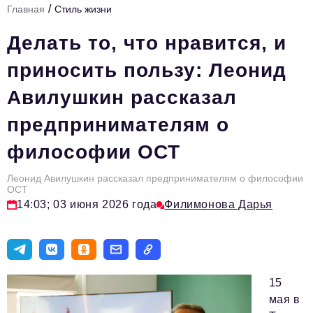
/
Главная
Стиль жизни
Стиль жизни
Делать то, что нравится, и
Тема номера
приносить пользу: Леонид
HR
Авилушкин рассказал
Персона номера
предпринимателям о
Инфраструктура развития
философии ОСТ
Технологии и тренды
Туризм
Леонид Авилушкин рассказал предпринимателям о философии
ОСТ
Импортозамещение
14:03; 03 июня 2026 года
Филимонова Дарья
Мероприятия
Авторские материалы
15
Видео
мая в