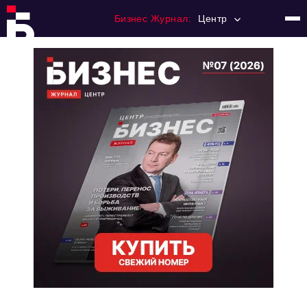
Бизнес Журнал:
Центр
Главная
Франчайзинг
Номера журнала
Контакты
Категории:
Новости
Регулирование
Премия "Тульский Бизнес"
История тульского предпринимательства
Альтернатива