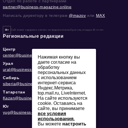
Отдел по работе с партнерами
partner@business-magazine.online
Написать директору в телеграм
@mazov
или
MAX
16+
Сайт может содержать контент, не предназначенный для лиц младше 16-ти лет.
Региональные редакции
Центр
center@business-magazine.online
Нажимая кнопку вы
даете согласие на
Урал
обработку
ural@business-magazine.online
персональных данных
с использованием
Сибирь
интернет-сервиса
siberia@business-magazine.online
Яндекс.Метрика,
Татарстан
top.mail.ru, LiveInternet.
Kazan@business-magazine.online
На сайте используются
cookie. Оставаясь на
Юг
сайте, вы принимаете
yug@business-magazine.online
все условия
использования.
Вы можете
настроить