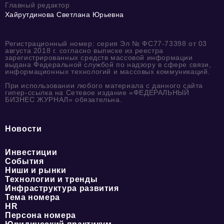
Главный редактор
Хайрутдинова Светлана Юрьевна
Регистрационный номер: серия Эл № ФС77-73398 от 03
августа 2018 г. согласно выписке из реестра
зарегистрированных средств массовой информации
выдана Федеральной службой по надзору в сфере связи,
информационных технологий и массовых коммуникаций.
При использовании любого материала с данного сайта
гипер-ссылка на Сетевое издание «ФЕДЕРАЛЬНЫЙ
БИЗНЕС ЖУРНАЛ» обязательна.
Новости
Инвестиции
События
Ниши и рынки
Технологии и тренды
Инфраструктура развития
Тема номера
HR
Персона номера