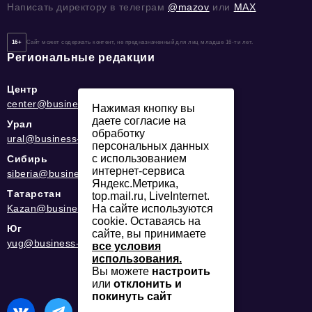
Написать директору в телеграм
@mazov
или
MAX
16+
Сайт может содержать контент, не предназначенный для лиц младше 16-ти лет.
Региональные редакции
Центр
center@business-magazine.online
Нажимая кнопку вы
даете согласие на
Урал
обработку
ural@business-magazine.online
персональных данных
с использованием
Сибирь
интернет-сервиса
siberia@business-magazine.online
Яндекс.Метрика,
Татарстан
top.mail.ru, LiveInternet.
На сайте используются
Kazan@business-magazine.online
cookie. Оставаясь на
Юг
сайте, вы принимаете
yug@business-magazine.online
все условия
использования.
Вы можете
настроить
или
отклонить и
покинуть сайт