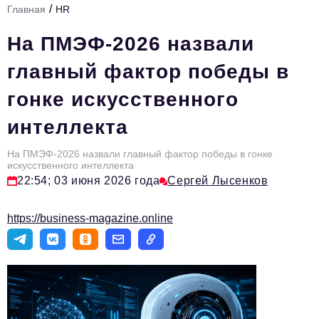
/
Главная
HR
Стиль жизни
На ПМЭФ-2026 назвали
Тема номера
главный фактор победы в
HR
гонке искусственного
Персона номера
интеллекта
Инфраструктура развития
Технологии и тренды
На ПМЭФ-2026 назвали главный фактор победы в гонке
искусственного интеллекта
22:54; 03 июня 2026 года
Сергей Лысенков
Туризм
Импортозамещение
https://business-magazine.online
Мероприятия
Авторские материалы
Видео