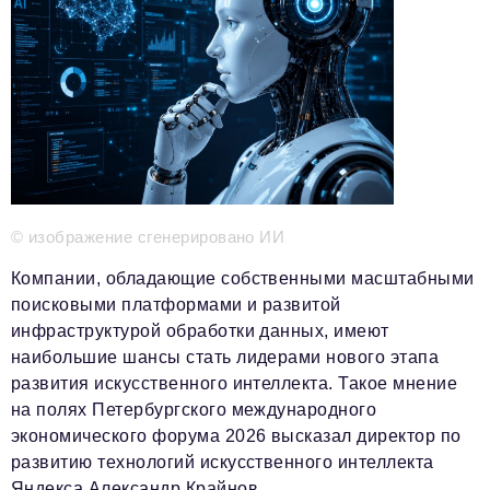
Телефон редакции:
+7 495 727-01-67
Электронные почты редакции:
Информационный отдел
info@business-magazine.online
Отдел рекламы
reklama@business-magazine.online
Отдел распространения/редакционная подписка
podpiska@business-magazine.online
© изображение сгенерировано ИИ
Отдел по работе с партнерами
partner@business-magazine.online
Компании, обладающие собственными масштабными
поисковыми платформами и развитой
инфраструктурой обработки данных, имеют
наибольшие шансы стать лидерами нового этапа
развития искусственного интеллекта. Такое мнение
на полях Петербургского международного
экономического форума 2026 высказал директор по
развитию технологий искусственного интеллекта
Яндекса Александр Крайнов.