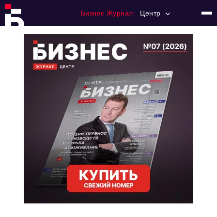
Бизнес Журнал:
Центр
Главная
Франчайзинг
Номера журнала
Контакты
Категории:
Новости
Регулирование
Премия "Тульский Бизнес"
История тульского предпринимательства
Альтернатива