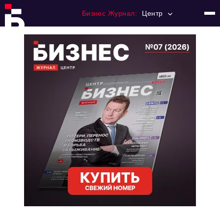
Бизнес Журнал:
Центр
Главная
Франчайзинг
Номера журнала
Контакты
Категории:
Новости
Регулирование
Премия "Тульский Бизнес"
История тульского предпринимательства
Альтернатива