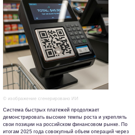
Телефон редакции:
+7 495 727-01-67
Электронные почты редакции:
Информационный отдел
info@business-magazine.online
Отдел рекламы
reklama@business-magazine.online
Отдел распространения/редакционная подписка
podpiska@business-magazine.online
Отдел по работе с партнерами
partner@business-magazine.online
© изображение сгенерировано ИИ
Система быстрых платежей продолжает
демонстрировать высокие темпы роста и укреплять
свои позиции на российском финансовом рынке. По
итогам 2025 года совокупный объем операций через