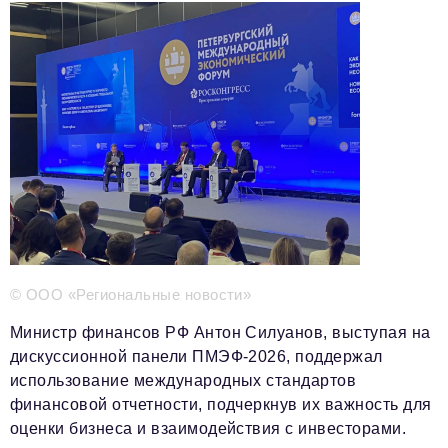
Телефон редакции:
+7 495 727-01-67
Электронные почты редакции:
Информационный отдел
info@business-magazine.online
Отдел рекламы
reklama@business-magazine.online
Отдел распространения/редакционная подписка
podpiska@business-magazine.online
Отдел по работе с партнерами
partner@business-magazine.online
© ООО «Региональные новости»
Министр финансов РФ Антон Силуанов, выступая на
дискуссионной панели ПМЭФ-2026, поддержал
использование международных стандартов
финансовой отчетности, подчеркнув их важность для
оценки бизнеса и взаимодействия с инвесторами.