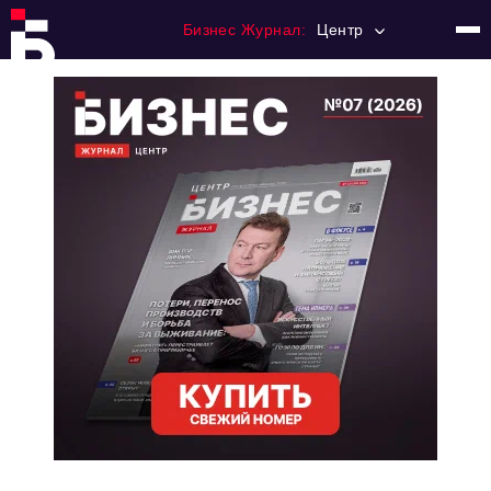
Бизнес Журнал:
Центр
Главная
Франчайзинг
Номера журнала
Контакты
Категории:
Новости
Регулирование
Премия "Тульский Бизнес"
История тульского предпринимательства
Альтернатива