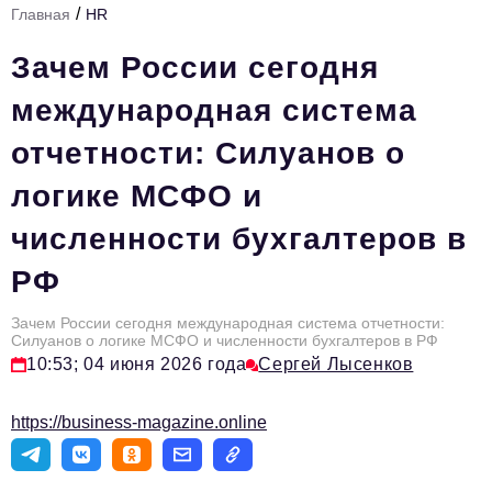
/
Главная
HR
Стиль жизни
Зачем России сегодня
Тема номера
международная система
HR
отчетности: Силуанов о
Персона номера
логике МСФО и
Инфраструктура развития
численности бухгалтеров в
Технологии и тренды
РФ
Туризм
Импортозамещение
Зачем России сегодня международная система отчетности:
Силуанов о логике МСФО и численности бухгалтеров в РФ
Мероприятия
10:53; 04 июня 2026 года
Сергей Лысенков
Авторские материалы
https://business-magazine.online
Видео