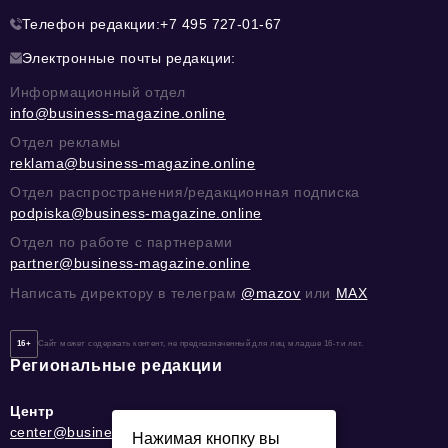
Телефон редакции:
+7 495 727-01-67
Электронные почты редакции:
Информационный отдел
info@business-magazine.online
Отдел рекламы
reklama@business-magazine.online
Отдел распространения/редакционная подписка
podpiska@business-magazine.online
Отдел по работе с партнерами
partner@business-magazine.online
Написать директору в телеграм
@mazov
или
MAX
16+
Сайт может содержать контент, не предназначенный для лиц младше 16-ти лет.
Региональные редакции
Центр
center@business-magazine.online
Нажимая кнопку вы