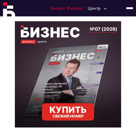
Бизнес Журнал:
Центр
Главная
Франчайзинг
Номера журнала
Контакты
Категории:
Новости
Регулирование
Премия "Тульский Бизнес"
История тульского предпринимательства
Альтернатива