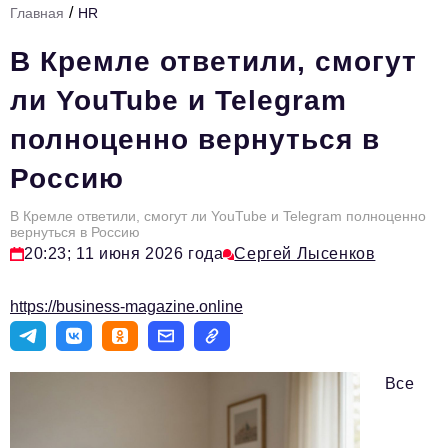
/
Главная
HR
Стиль жизни
В Кремле ответили, смогут
Тема номера
ли YouTube и Telegram
HR
полноценно вернуться в
Персона номера
Россию
Инфраструктура развития
Технологии и тренды
В Кремле ответили, смогут ли YouTube и Telegram полноценно
вернуться в Россию
20:23; 11 июня 2026 года
Сергей Лысенков
Туризм
Импортозамещение
https://business-magazine.online
Мероприятия
Авторские материалы
Все
Видео