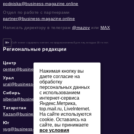
podpiska@business-magazine.online
Отдел по работе с партнерами
partner@business-magazine.online
Написать директору в телеграм
@mazov
или
MAX
16+
Сайт может содержать контент, не предназначенный для лиц младше 16-ти лет.
Региональные редакции
Центр
center@business-magazine.online
Нажимая кнопку вы
даете согласие на
Урал
обработку
ural@business-magazine.online
персональных данных
с использованием
Сибирь
интернет-сервиса
siberia@business-magazine.online
Яндекс.Метрика,
Татарстан
top.mail.ru, LiveInternet.
Kazan@business-magazine.online
На сайте используются
cookie. Оставаясь на
Юг
сайте, вы принимаете
yug@business-magazine.online
все условия