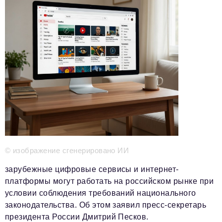
Телефон редакции:
+7 495 727-01-67
Электронные почты редакции:
Информационный отдел
info@business-magazine.online
Отдел рекламы
reklama@business-magazine.online
Отдел распространения/редакционная подписка
podpiska@business-magazine.online
Отдел по работе с партнерами
partner@business-magazine.online
© изображение сгенерировано ИИ
зарубежные цифровые сервисы и интернет-
платформы могут работать на российском рынке при
условии соблюдения требований национального
законодательства. Об этом заявил пресс-секретарь
президента России Дмитрий Песков.