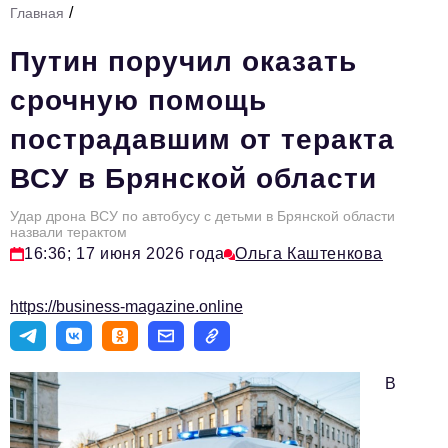
/
Главная
Стиль жизни
Путин поручил оказать
Тема номера
срочную помощь
HR
пострадавшим от теракта
Персона номера
ВСУ в Брянской области
Инфраструктура развития
Технологии и тренды
Удар дрона ВСУ по автобусу с детьми в Брянской области
назвали терактом
16:36; 17 июня 2026 года
Ольга Каштенкова
Туризм
Импортозамещение
https://business-magazine.online
Мероприятия
Авторские материалы
В
Видео