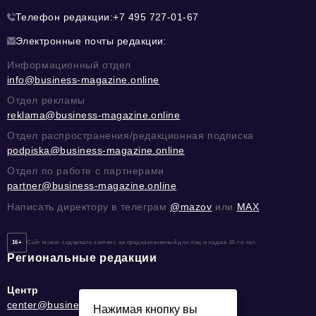
Телефон редакции:
+7 495 727-01-67
Электронные почты редакции:
Информационный отдел
info@business-magazine.online
Отдел рекламы
reklama@business-magazine.online
Отдел распространения/редакционная подписка
podpiska@business-magazine.online
Отдел по работе с партнерами
partner@business-magazine.online
Написать директору в телеграм
@mazov
или
MAX
16+
Сайт может содержать контент, не предназначенный для лиц младше 16-ти лет.
Региональные редакции
Центр
center@business-magazine.online
Нажимая кнопку вы