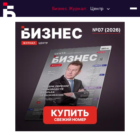
Бизнес Журнал:
Центр
Главная
Франчайзинг
Номера журнала
Контакты
Категории:
Новости
Регулирование
Премия "Тульский Бизнес"
История тульского предпринимательства
Альтернатива