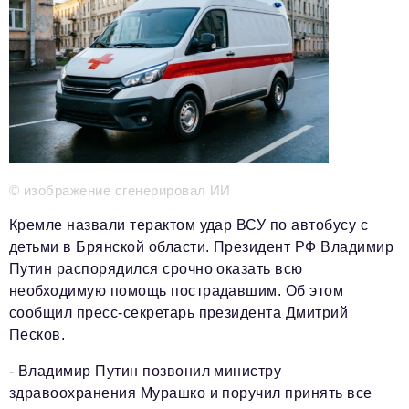
Телефон редакции:
+7 495 727-01-67
Электронные почты редакции:
Информационный отдел
info@business-magazine.online
Отдел рекламы
reklama@business-magazine.online
Отдел распространения/редакционная подписка
podpiska@business-magazine.online
© изображение сгенерировал ИИ
Отдел по работе с партнерами
partner@business-magazine.online
Кремле назвали терактом удар ВСУ по автобусу с
детьми в Брянской области. Президент РФ Владимир
Путин распорядился срочно оказать всю
необходимую помощь пострадавшим. Об этом
сообщил пресс-секретарь президента Дмитрий
Песков.
- Владимир Путин позвонил министру
здравоохранения Мурашко и поручил принять все