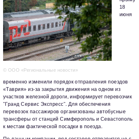
Телефон редакции:
+7 495 727-01-67
18
Электронные почты редакции:
июня
Информационный отдел
info@business-magazine.online
Отдел рекламы
reklama@business-magazine.online
Отдел распространения/редакционная подписка
podpiska@business-magazine.online
Отдел по работе с партнерами
© ООО «Региональные новости»
partner@business-magazine.online
временно изменили порядок отправления поездов
«Таврия» из-за закрытия движения на одном из
участков железной дороги, информирует перевозчик
"Гранд Сервис Экспресс". Для обеспечения
перевозок пассажиров организованы автобусные
трансферы от станций Симферополь и Севастополь
к местам фактической посадки в поезда.
По данным компании, ряд составов отправится не с