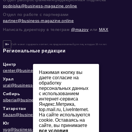
podpiska@business-magazine.online
Отдел по работе с партнерами
partner@business-magazine.online
Написать директору в телеграм
@mazov
или
MAX
16+
Сайт может содержать контент, не предназначенный для лиц младше 16-ти лет.
Региональные редакции
Центр
center@business-magazine.online
Нажимая кнопку вы
даете согласие на
Урал
обработку
ural@business-magazine.online
персональных данных
с использованием
Сибирь
интернет-сервиса
siberia@business-magazine.online
Яндекс.Метрика,
Татарстан
top.mail.ru, LiveInternet.
Kazan@business-magazine.online
На сайте используются
cookie. Оставаясь на
Юг
сайте, вы принимаете
yug@business-magazine.online
все условия