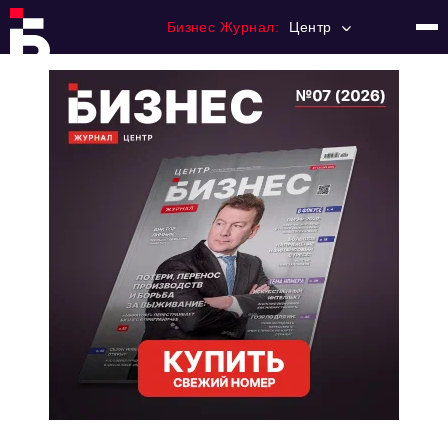
Бизнес Журнал:
Центр
Главная
Франчайзинг
Номера журнала
Контакты
Категории:
Новости
Регулирование
Премия "Тульский Бизнес"
История тульского предпринимательства
Альтернатива