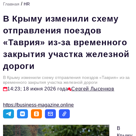
/
Главная
HR
Стиль жизни
В Крыму изменили схему
Тема номера
отправления поездов
HR
«Таврия» из-за временного
Персона номера
закрытия участка железной
Инфраструктура развития
дороги
Технологии и тренды
Туризм
В Крыму изменили схему отправления поездов «Таврия» из-за
временного закрытия участка железной дороги
Импортозамещение
14:23; 18 июня 2026 года
Сергей Лысенков
Мероприятия
https://business-magazine.online
Авторские материалы
Видео
В
Крыму