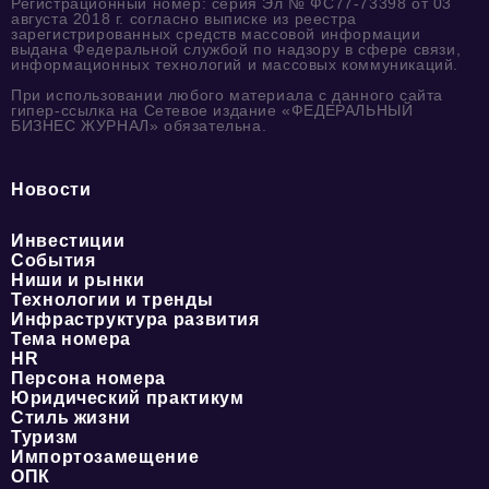
Регистрационный номер: серия Эл № ФС77-73398 от 03
августа 2018 г. согласно выписке из реестра
зарегистрированных средств массовой информации
выдана Федеральной службой по надзору в сфере связи,
информационных технологий и массовых коммуникаций.
При использовании любого материала с данного сайта
гипер-ссылка на Сетевое издание «ФЕДЕРАЛЬНЫЙ
БИЗНЕС ЖУРНАЛ» обязательна.
Новости
Инвестиции
События
Ниши и рынки
Технологии и тренды
Инфраструктура развития
Тема номера
HR
Персона номера
Юридический практикум
Стиль жизни
Туризм
Импортозамещение
ОПК