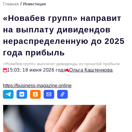
/
Главная
Инвестиции
Стиль жизни
«Новабев групп» направит
Тема номера
на выплату дивидендов
HR
нераспределенную до 2025
Персона номера
года прибыль
Инфраструктура развития
Технологии и тренды
«Новабев групп» выплатит дивиденды из прошлой прибыли
15:03; 18 июня 2026 года
Ольга Каштенкова
Туризм
https://business-magazine.online
Импортозамещение
Мероприятия
Авторские материалы
Видео