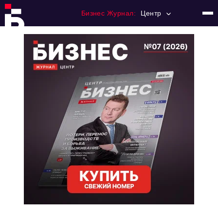
Бизнес Журнал:
Центр
Главная
Франчайзинг
Номера журнала
Контакты
Категории:
Новости
Регулирование
Премия "Тульский Бизнес"
История тульского предпринимательства
Альтернатива