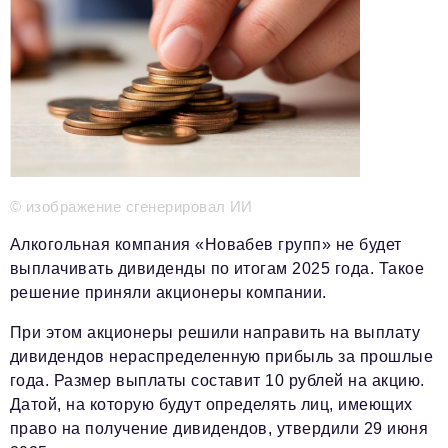
Телефон редакции:
+7 495 727-01-67
Электронные почты редакции:
Информационный отдел
info@business-magazine.online
Отдел рекламы
reklama@business-magazine.online
Отдел распространения/редакционная подписка
podpiska@business-magazine.online
© изображение сгенерировал ИИ
Отдел по работе с партнерами
partner@business-magazine.online
Алкогольная компания «Новабев групп» не будет
выплачивать дивиденды по итогам 2025 года. Такое
решение приняли акционеры компании.
При этом акционеры решили направить на выплату
дивидендов нераспределенную прибыль за прошлые
года. Размер выплаты составит 10 рублей на акцию.
Датой, на которую будут определять лиц, имеющих
право на получение дивидендов, утвердили 29 июня