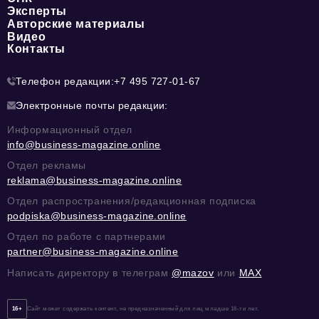
Эксперты
Авторские материалы
Видео
Контакты
Телефон редакции:
+7 495 727-01-67
Электронные почты редакции:
Информационный отдел
info@business-magazine.online
Отдел рекламы
reklama@business-magazine.online
Отдел распространения/редакционная подписка
podpiska@business-magazine.online
Отдел по работе с партнерами
partner@business-magazine.online
Написать директору в телеграм
@mazov
или
MAX
16+
Сайт может содержать контент, не предназначенный для лиц младше 16-ти лет.