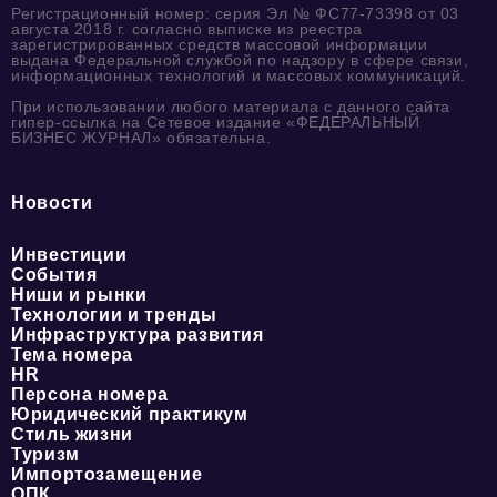
Регистрационный номер: серия Эл № ФС77-73398 от 03
августа 2018 г. согласно выписке из реестра
зарегистрированных средств массовой информации
выдана Федеральной службой по надзору в сфере связи,
информационных технологий и массовых коммуникаций.
При использовании любого материала с данного сайта
гипер-ссылка на Сетевое издание «ФЕДЕРАЛЬНЫЙ
БИЗНЕС ЖУРНАЛ» обязательна.
Новости
Инвестиции
События
Ниши и рынки
Технологии и тренды
Инфраструктура развития
Тема номера
HR
Персона номера
Юридический практикум
Стиль жизни
Туризм
Импортозамещение
ОПК