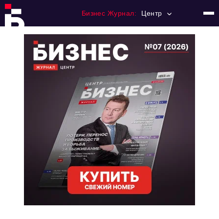
Бизнес Журнал:
Центр
Главная
Франчайзинг
Номера журнала
Контакты
Категории:
Новости
Регулирование
Премия "Тульский Бизнес"
История тульского предпринимательства
Альтернатива