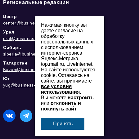
Региональные редакции
Центр
center@business-magazine.online
Нажимая кнопку вы
даете согласие на
Урал
обработку
ural@business-magazine.online
персональных данных
с использованием
Сибирь
интернет-сервиса
siberia@business-magazine.online
Яндекс.Метрика,
Татарстан
top.mail.ru, LiveInternet.
Kazan@business-magazine.online
На сайте используются
cookie. Оставаясь на
Юг
сайте, вы принимаете
yug@business-magazine.online
все условия
использования.
Вы можете
настроить
или
отклонить и
покинуть сайт
Принять