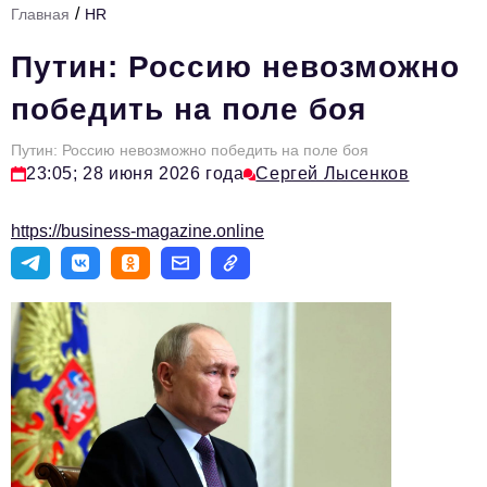
/
Главная
HR
Стиль жизни
Путин: Россию невозможно
Тема номера
победить на поле боя
HR
Путин: Россию невозможно победить на поле боя
Персона номера
23:05; 28 июня 2026 года
Сергей Лысенков
Инфраструктура развития
https://business-magazine.online
Технологии и тренды
Туризм
Импортозамещение
Мероприятия
Авторские материалы
Видео