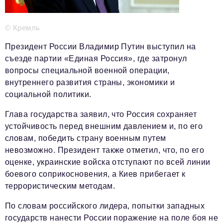
Телефон редакции:
+7 495 727-01-67
Электронные почты редакции:
© Кремль
Информационный отдел
info@business-magazine.online
Президент России Владимир Путин выступил на
съезде партии «Единая Россия», где затронул
Отдел рекламы
вопросы специальной военной операции,
reklama@business-magazine.online
внутреннего развития страны, экономики и
Отдел распространения/редакционная подписка
социальной политики.
podpiska@business-magazine.online
Отдел по работе с партнерами
Глава государства заявил, что Россия сохраняет
partner@business-magazine.online
устойчивость перед внешним давлением и, по его
словам, победить страну военным путем
невозможно. Президент также отметил, что, по его
оценке, украинские войска отступают по всей линии
боевого соприкосновения, а Киев прибегает к
террористическим методам.
По словам российского лидера, попытки западных
государств нанести России поражение на поле боя не