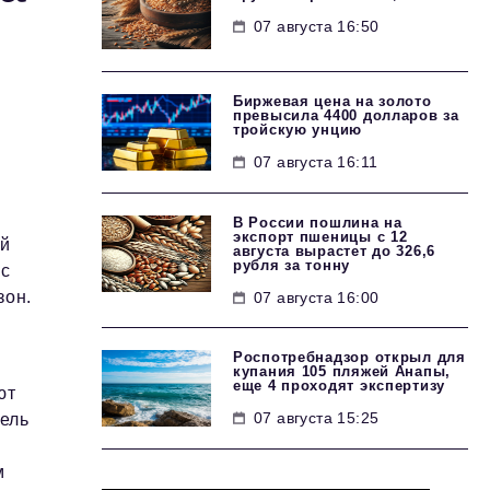
07 августа 16:50
Биржевая цена на золото
превысила 4400 долларов за
тройскую унцию
07 августа 16:11
В России пошлина на
экспорт пшеницы с 12
ий
августа вырастет до 326,6
рубля за тонну
 с
зон.
07 августа 16:00
Роспотребнадзор открыл для
купания 105 пляжей Анапы,
еще 4 проходят экспертизу
ют
07 августа 15:25
зель
м