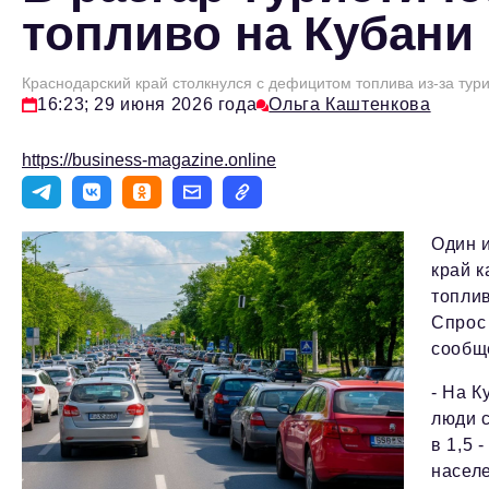
топливо на Кубани 
Краснодарский край столкнулся с дефицитом топлива из-за тури
16:23; 29 июня 2026 года
Ольга Каштенкова
https://business-magazine.online
Один и
край к
топлив
Спрос 
сообщ
- На К
люди с
в 1,5 
населе