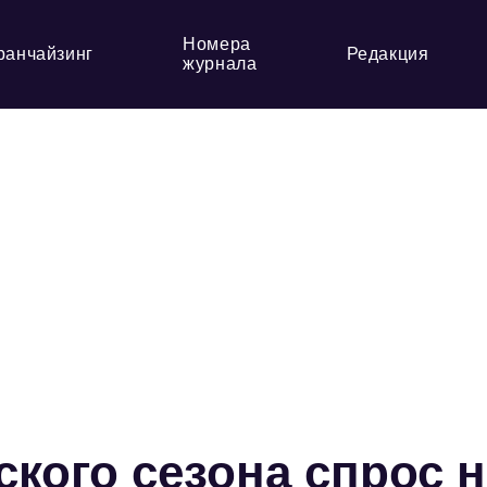
Номера
ранчайзинг
Редакция
журнала
ского сезона спрос н