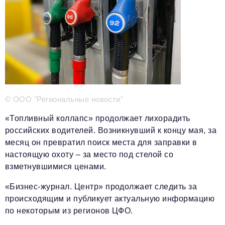
Телефон редакции:
+7 495 727-01-67
Электронные почты редакции:
Информационный отдел
info@business-magazine.online
Отдел рекламы
reklama@business-magazine.online
Отдел распространения/редакционная подписка
podpiska@business-magazine.online
© ООО "Региональные новости"
Отдел по работе с партнерами
«Топливный коллапс» продолжает лихорадить
partner@business-magazine.online
российских водителей. Возникнувший к концу мая, за
месяц он превратил поиск места для заправки в
настоящую охоту – за место под стелой со
взметнувшимися ценами.
«Бизнес-журнал. Центр» продолжает следить за
происходящим и публикует актуальную информацию
по некоторым из регионов ЦФО.