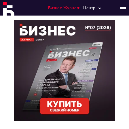
Бизнес Журнал:
Центр
Главная
Франчайзинг
Номера журнала
Контакты
Категории:
Новости
Регулирование
Премия "Тульский Бизнес"
История тульского предпринимательства
Альтернатива