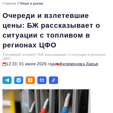
/
Главная
Ниши и рынки
Стиль жизни
Очереди и взлетевшие
Тема номера
цены: БЖ рассказывает о
HR
ситуации с топливом в
Персона номера
регионах ЦФО
Инфраструктура развития
Технологии и тренды
Топливный коллапс? БЖ рассказывает о ситуации в регионах
ЦФО
12:33; 01 июля 2026 года
Филимонова Дарья
Туризм
Импортозамещение
Мероприятия
Авторские материалы
Видео