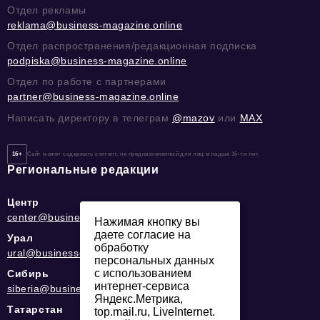
Отдел рекламы
reklama@business-magazine.online
Отдел распространения/редакционная подписка
podpiska@business-magazine.online
Отдел по работе с партнерами
partner@business-magazine.online
Написать директору в телеграм
@mazov
или
MAX
16+
Сайт может содержать контент, не предназначенный для лиц младше 16-ти лет.
Региональные редакции
Центр
center@business-magazine.online
Нажимая кнопку вы
даете согласие на
Урал
обработку
ural@business-magazine.online
персональных данных
с использованием
Сибирь
интернет-сервиса
siberia@business-magazine.online
Яндекс.Метрика,
Татарстан
top.mail.ru, LiveInternet.