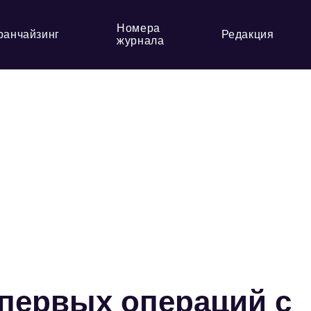
Номера
ранчайзинг
Редакция
журнала
 первых операций с