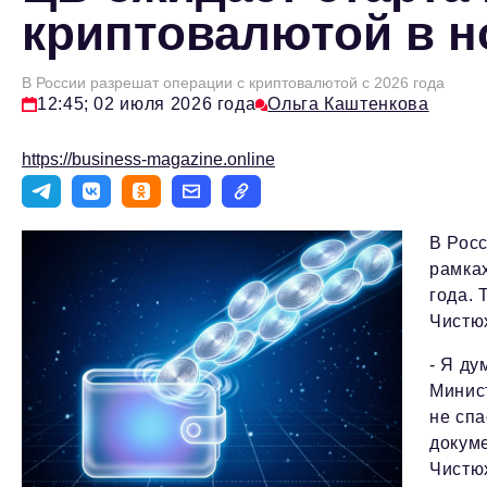
криптовалютой в н
В России разрешат операции с криптовалютой с 2026 года
12:45; 02 июля 2026 года
Ольга Каштенкова
https://business-magazine.online
В Рос
рамка
года.
Чистю
- Я ду
Минист
не сп
докуме
Чистю