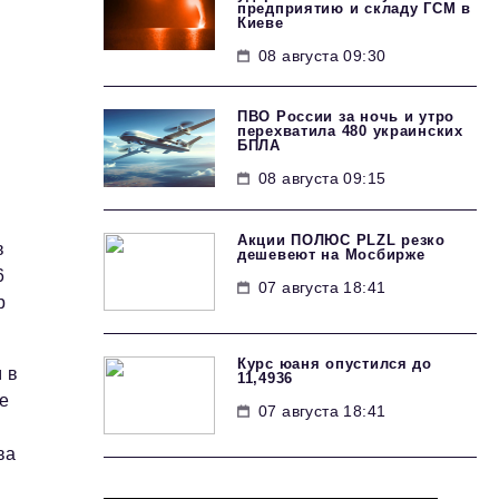
предприятию и складу ГСМ в
Киеве
08 августа 09:30
ПВО России за ночь и утро
перехватила 480 украинских
БПЛА
08 августа 09:15
Акции ПОЛЮС PLZL резко
в
дешевеют на Мосбирже
6
07 августа 18:41
р
Курс юаня опустился до
 в
11,4936
же
07 августа 18:41
ва