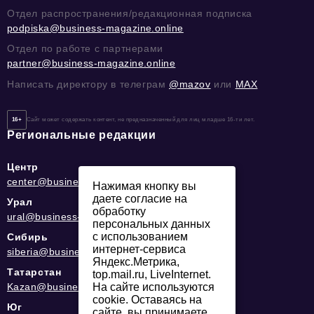
Отдел распространения/редакционная подписка
podpiska@business-magazine.online
Отдел по работе с партнерами
partner@business-magazine.online
Написать директору в телеграм
@mazov
или
MAX
16+
Сайт может содержать контент, не предназначенный для лиц младше 16-ти лет.
Региональные редакции
Центр
center@business-magazine.online
Нажимая кнопку вы
даете согласие на
Урал
обработку
ural@business-magazine.online
персональных данных
с использованием
Сибирь
интернет-сервиса
siberia@business-magazine.online
Яндекс.Метрика,
Татарстан
top.mail.ru, LiveInternet.
На сайте используются
Kazan@business-magazine.online
cookie. Оставаясь на
Юг
сайте, вы принимаете