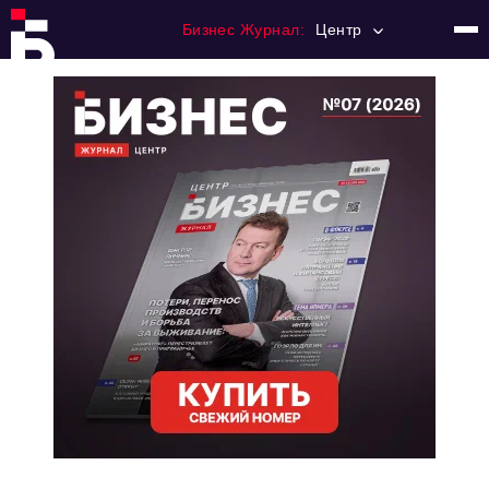
Бизнес Журнал:
Центр
Главная
Франчайзинг
Номера журнала
Контакты
Категории:
Новости
Регулирование
Премия "Тульский Бизнес"
История тульского предпринимательства
Альтернатива