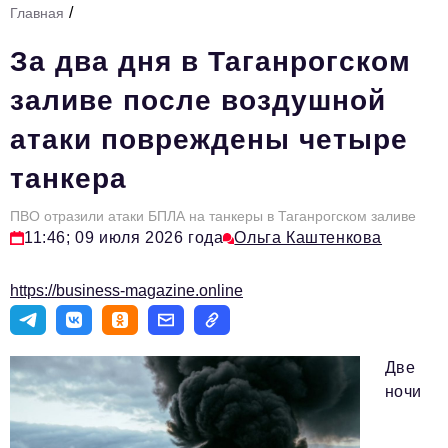
/
Главная
Стиль жизни
За два дня в Таганрогском
Тема номера
заливе после воздушной
HR
атаки повреждены четыре
Персона номера
танкера
Инфраструктура развития
Технологии и тренды
ПВО отразили атаки БПЛА на танкеры в Таганрогском заливе
11:46; 09 июля 2026 года
Ольга Каштенкова
Туризм
https://business-magazine.online
Импортозамещение
Мероприятия
Две
Авторские материалы
ночи
Видео