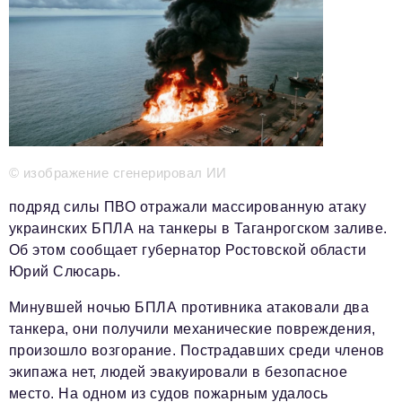
Телефон редакции:
+7 495 727-01-67
Электронные почты редакции:
Информационный отдел
info@business-magazine.online
Отдел рекламы
reklama@business-magazine.online
Отдел распространения/редакционная подписка
© изображение сгенерировал ИИ
podpiska@business-magazine.online
Отдел по работе с партнерами
подряд силы ПВО отражали массированную атаку
partner@business-magazine.online
украинских БПЛА на танкеры в Таганрогском заливе.
Об этом сообщает губернатор Ростовской области
Юрий Слюсарь.
Минувшей ночью БПЛА противника атаковали два
танкера, они получили механические повреждения,
произошло возгорание. Пострадавших среди членов
экипажа нет, людей эвакуировали в безопасное
место. На одном из судов пожарным удалось