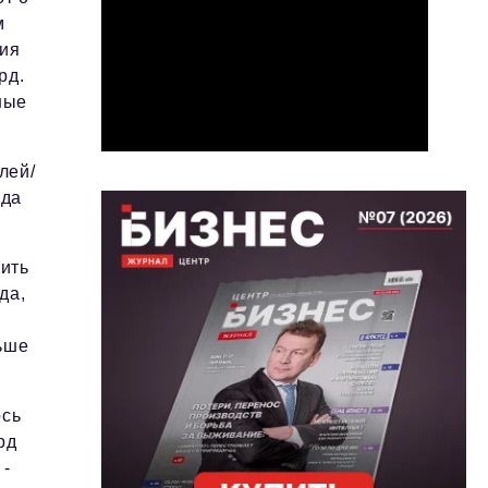
м
сия
рд.
ные
лей/
ида
нить
да,
льше
ось
рд
 -