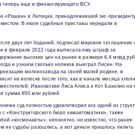
а теперь еще и финансирующего ВСУ.
и «Рошен» в Липецке, принадлежавшей экс-президент
емистом. В июле судебные приставы передали в
осле двух лет боданий, подписал мировое соглашение 
е в феврале 2022 года выписала ему штраф за
ржание высоких цен на рынке в размере 6,4 млрд руб
огда и узнаем сколько ноликов выиграл Лисин. На
рнизацию молокозавода на своей малой родине, в
исит на волоске после того, как в начале месяца хлоп
аместителей. Ивановские Лиса Алиса и Кот Базилио на 
я сумма 850 млн рублей.
неже суд полностью удовлетворил иск одной из структ
 с «Конструкторского бюро химавтоматики», также
бой «космонавты», непонятно, но известно, что ранее
м их судьбы разошлись, а вот деньги пришлось пилить