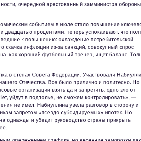
ности, очередной арестованный замминистра обороны
омическим событием в июле стало повышение ключев
 и двадцатью процентами, теперь успокаивают, что пол
приведшие к повышению: охлаждение потребительской
о скачка инфляции из-за санкций, совокупный спрос
на, как хороший футбольный тренер, ищет баланс. Тол
ка в стенах Совета Федерации. Участвовали Набиулл
ашего Отечества. Все было прилично и политесно. Но
совые организации взять да и запретить, одно зло от
ет, уйдут в подполье, не сможем контролировать», —
ния не имел. Набиуллина увела разговор в сторону и
икам запретом «псевдо-субсидируемых» ипотек. Но
она однажды и убедит руководство страны прикрыть
ее.
ным опережением графика, но весенние заморозки даю