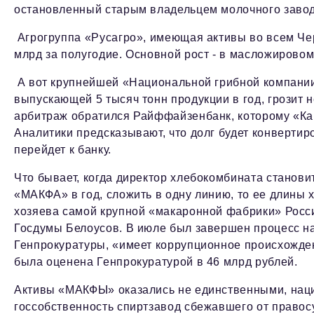
остановленный старым владельцем молочного завода
Агрогруппа «Русагро», имеющая активы во всем Чер
млрд за полугодие. Основной рост - в масложировом
А вот крупнейшей «Национальной грибной компании
выпускающей 5 тысяч тонн продукции в год, грозит
арбитраж обратился Райффайзенбанк, которому «Ка
Аналитики предсказывают, что долг будет конверти
перейдет к банку.
Что бывает, когда директор хлебокомбината станови
«МАКФА» в год, сложить в одну линию, то ее длины х
хозяева самой крупной «макаронной фабрики» Росси
Госдумы Белоусов. В июле был завершен процесс на
Генпрокуратуры, «имеет коррупционное происхожд
была оценена Генпрокуратурой в 46 млрд рублей.
Активы «МАКФЫ» оказались не единственными, наци
госсобственность спиртзавод сбежавшего от право