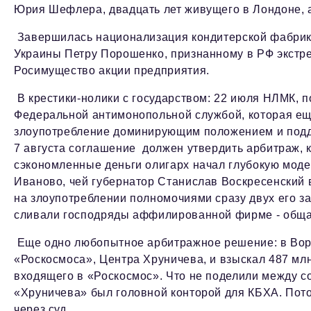
Юрия Шефлера, двадцать лет живущего в Лондоне, 
Завершилась национализация кондитерской фабрик
Украины Петру Порошенко, признанному в РФ экстр
Росимущество акции предприятия.
В крестики-нолики с государством: 22 июля НЛМК, п
Федеральной антимонопольной службой, которая ещ
злоупотребление доминирующим положением и подде
7 августа соглашение должен утвердить арбитраж, к
сэкономленные деньги олигарх начал глубокую моде
Иваново, чей губернатор Станислав Воскресенский в
на злоупотреблении полномочиями сразу двух его з
сливали господряды аффилированной фирме - обща
Еще одно любопытное арбитражное решение: в Воро
«Роскосмоса», Центра Хруничева, и взыскал 487 млн
входящего в «Роскосмос». Что не поделили между со
«Хруничева» был головной конторой для КБХА. Пото
через суд.