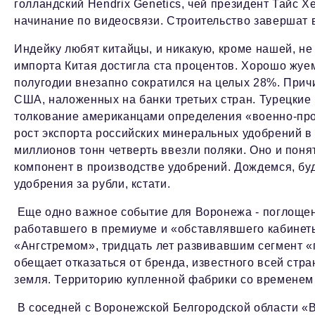
голландский Hendrix Genetics, чей президент Тайс Х
начинание по видеосвязи. Строительство завершат 
Индейку любят китайцы, и никакую, кроме нашей, не
импорта Китая достигла ста процентов. Хорошо жуем
полугодии внезапно сократился на целых 28%. Причи
США, наложенных на банки третьих стран. Турецкие
толкование американцами определения «военно-пр
рост экспорта российских минеральных удобрений в
миллионов тонн четверть ввезли поляки. Оно и понятн
компонент в производстве удобрений. Дождемся, бу
удобрения за рубли, кстати.
Еще одно важное событие для Воронежа - поглощен
работавшего в премиуме и «обставлявшего кабинеты
«Ангстремом», тридцать лет развивавшим сегмент «
обещает отказаться от бренда, известного всей стран
земля. Территорию купленной фабрики со временем 
В соседней с Воронежской Белгородской области «