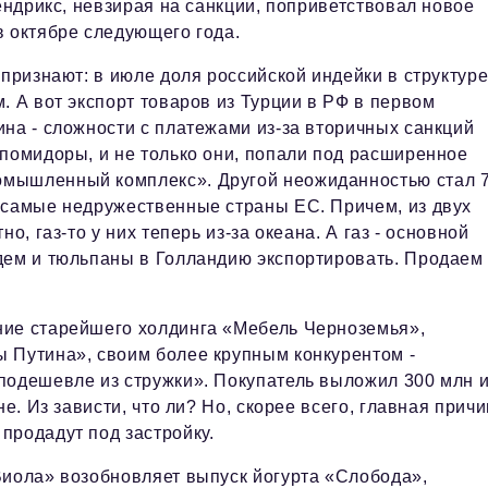
ендрикс, невзирая на санкции, поприветствовал новое
в октябре следующего года.
 признают: в июле доля российской индейки в структур
. А вот экспорт товаров из Турции в РФ в первом
на - сложности с платежами из-за вторичных санкций
 помидоры, и не только они, попали под расширенное
омышленный комплекс». Другой неожиданностью стал 
 самые недружественные страны ЕС. Причем, из двух
о, газ-то у них теперь из-за океана. А газ - основной
дем и тюльпаны в Голландию экспортировать. Продаем
ие старейшего холдинга «Мебель Черноземья»,
 Путина», своим более крупным конкурентом -
подешевле из стружки». Покупатель выложил 300 млн 
е. Из зависти, что ли? Но, скорее всего, главная причи
продадут под застройку.
Виола» возобновляет выпуск йогурта «Слобода»,