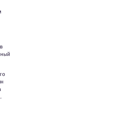
м
 в
нный
го
лн
а
.