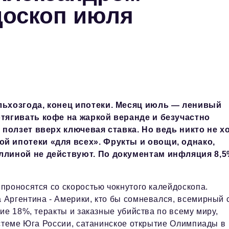
доскоп июля
ельхозгода, конец ипотеки. Месяц июль — ленивый
отягивать кофе на жаркой веранде и безучастно
, ползет вверх ключевая ставка. Но ведь никто не х
ой ипотеки «для всех». Фрукты и овощи, однако,
ллиной не действуют. По документам инфляция 8,5
проносятся со скоростью чокнутого калейдоскопа.
Аргентина - Америки, кто бы сомневался, всемирный 
ие 18%, теракты и заказные убийства по всему миру,
истеме Юга России, сатанинское открытие Олимпиады в