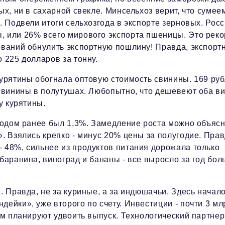
ых, ни в сахарной свекле. Минсельхоз верит, что сумее
. Подвели итоги сельхозгода в экспорте зерновых. Рос
, или 26% всего мирового экспорта пшеницы. Это реко
бований обнулить экспортную пошлину! Правда, экспорт
 225 долларов за тонну.
урятины обогнала оптовую стоимость свинины. 169 руб
 свинины в полутушах. Любопытно, что дешевеют оба в
у курятины.
 годом ранее был 1,3%. Замедление роста можно объяс
». Взялись крепко - минус 20% цены за полугодие. Прав
- 48%, сильнее из продуктов питания дорожала только
 баранина, виноград и бананы - все выросло за год бо
. Правда, не за куриные, а за индюшачьи. Здесь начал
дейки», уже второго по счету. Инвестиции - почти 3 мл
ем планируют удвоить выпуск. Технологический партнер