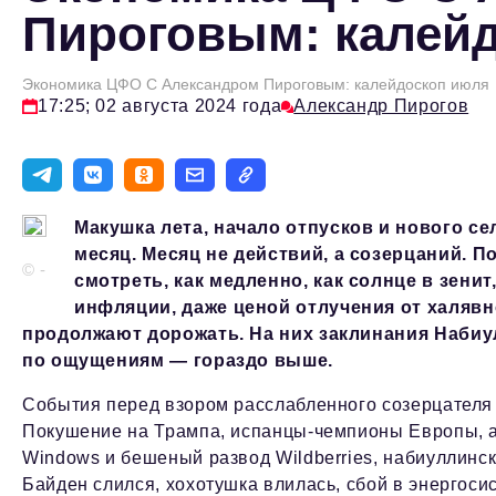
Пироговым: калей
Экономика ЦФО С Александром Пироговым: калейдоскоп июля
17:25; 02 августа 2024 года
Александр Пирогов
Макушка лета, начало отпусков и нового с
месяц. Месяц не действий, а созерцаний. П
© -
смотреть, как медленно, как солнце в зенит
инфляции, даже ценой отлучения от халявн
продолжают дорожать. На них заклинания Набиу
по ощущениям — гораздо выше.
События перед взором расслабленного созерцателя 
Покушение на Трампа, испанцы-чемпионы Европы, а 
Windows и бешеный развод Wildberries, набиуллинск
Байден слился, хохотушка влилась, сбой в энергос