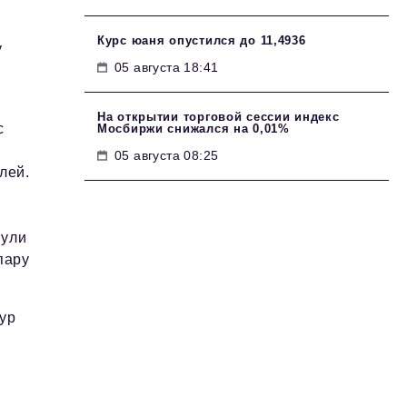
Курс юаня опустился до 11,4936
у
05 августа 18:41
На открытии торговой сессии индекс
с
Мосбиржи снижался на 0,01%
05 августа 08:25
лей.
нули
пару
ур