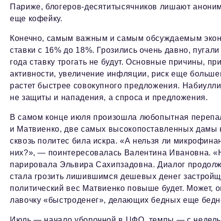
Париже, блогеров-десятитысячников лишают аноним
еще кофейку.
Конечно, самым важным и самым обсуждаемым экон
ставки с 16% до 18%. Грозились очень давно, пугали
года ставку трогать не будут. Основные причины, 
активности, увеличение инфляции, риск еще большег
растет быстрее совокупного предложения. Набиулли
не защиты и нападения, а спроса и предложения.
В самом конце июля произошла любопытная перепал
и Матвиенко, две самых высокопоставленных дамы н
сквозь политес била искра. «А нельзя ли микрофинан
них?», — поинтересовалась Валентина Ивановна. «Н
парировала Эльвира Сахипзадовна. Диалог продолже
стала грозить лишившимся дешевых денег застройщ
политический вес Матвиенко повыше будет. Может, 
лавочку «быстроденег», делающих бедных еще бедн
Июль — начало уборочной в ЦФО, темпы — с недель