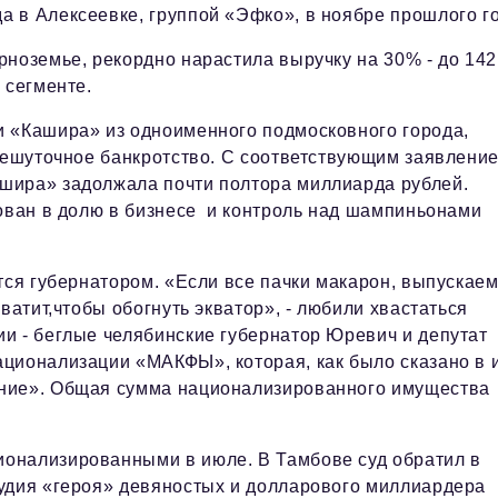
 в Алексеевке, группой «Эфко», в ноябре прошлого го
ноземье, рекордно нарастила выручку на 30% - до 142
 сегменте.
 «Кашира» из одноименного подмосковного города,
 нешуточное банкротство. С соответствующим заявлени
шира» задолжала почти полтора миллиарда рублей.
рован в долю в бизнесе и контроль над шампиньонами
тся губернатором. «Если все пачки макарон, выпускае
ватит,чтобы обогнуть экватор», - любили хвастаться
и - беглые челябинские губернатор Юревич и депутат
ционализации «МАКФЫ», которая, как было сказано в 
ение». Общая сумма национализированного имущества
онализированными в июле. В Тамбове суд обратил в
судия «героя» девяностых и долларового миллиардера