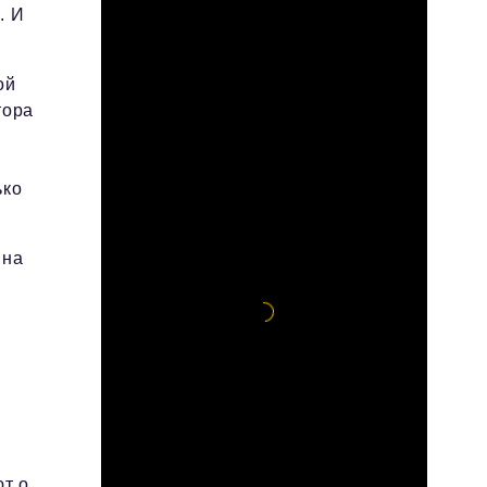
. И
ой
тора
ько
ина
т о