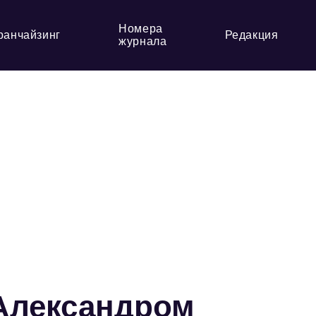
Номера
ранчайзинг
Редакция
журнала
Александром