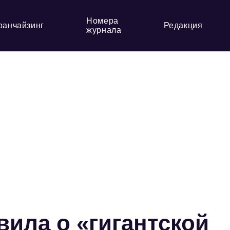
Номера
ранчайзинг
Редакция
журнала
вила о «гигантской