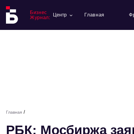
Бизнес
Центр
Главная
Ф
Журнал:
/
Главная
РБК: Мосбиржа зая