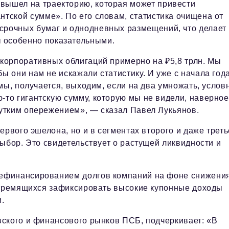
 вышел на траекторию, которая может привести
антской сумме». По его словам, статистика очищена от
осрочных бумаг и однодневных размещений, что делает
 особенно показательными.
 корпоративных облигаций примерно на ₽5,8 трлн. Мы
ы они нам не искажали статистику. И уже с начала года
е мы, получается, выходим, если на два умножать, услов
-то гигантскую сумму, которую мы не видели, наверное
жутким опережением», — сказал Павел Лукьянов.
ервого эшелона, но и в сегментах второго и даже треть
ыбор. Это свидетельствует о растущей ликвидности и
ефинансированием долгов компаний на фоне снижени
стремящихся зафиксировать высокие купонные доходы
.
ского и финансового рынков ПСБ, подчеркивает: «В