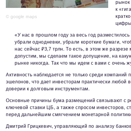
рынок
к «гиг
кратк
© google maps
цифры
«У нас в прошлом году за весь год разместилось
убрали однодневки, убрали короткие бумаги, чтоб
нас сейчас ₽3,7 трлн. То есть, в этом же разрез
допустим, мы сделаем такое допущение, на какую
рынке никогда. Так что мы идем с вами с очень 
Активность наблюдается не только среди компаний п
эшелонов, что дает инвесторам практически любой в
доверии к долговым инструментам.
Основные причины бума размещений связывают с р
ключевой ставки ЦБ, а также спросом инвесторов, 
перед дальнейшим смягчением монетарной политики
Дмитрий Грицкевич, управляющий по анализу банков