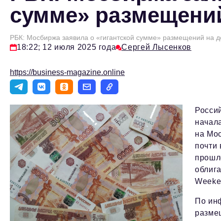
сумме» размещений
РБК: Мосбиржа заявила о «гигантской сумме» размещений на 
18:22; 12 июля 2025 года
Сергей Лысенков
https://business-magazine.online
Россий
начал
на Мос
почти
прошло
облиг
Weeke
По ин
размещ