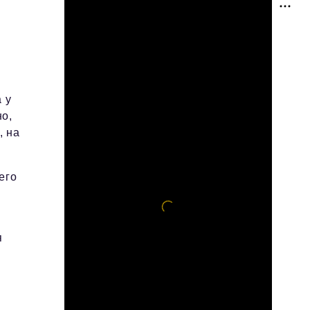
 у
но,
, на
его
я