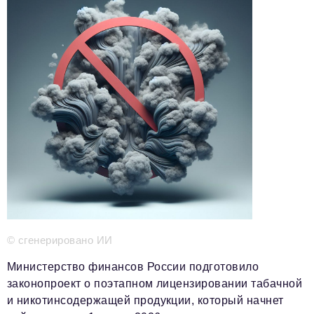
Телефон редакции:
+7 495 727-01-67
Электронные почты редакции:
Информационный отдел
info@business-magazine.online
Отдел рекламы
reklama@business-magazine.online
Отдел распространения/редакционная подписка
podpiska@business-magazine.online
Отдел по работе с партнерами
partner@business-magazine.online
© сгенерировано ИИ
Министерство финансов России подготовило
законопроект о поэтапном лицензировании табачной
и никотинсодержащей продукции, который начнет