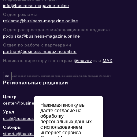
info@business-magazine.online
Отдел рекламы
reklama@business-magazine.online
Отдел распространения/редакционная подписка
podpiska@business-magazine.online
Отдел по работе с партнерами
partner@business-magazine.online
Написать директору в телеграм
@mazov
или
MAX
16+
Сайт может содержать контент, не предназначенный для лиц младше 16-ти лет.
Региональные редакции
Центр
center@business-magazine.online
Нажимая кнопку вы
даете согласие на
Урал
обработку
ural@business-magazine.online
персональных данных
с использованием
Сибирь
интернет-сервиса
siberia@business-magazine.online