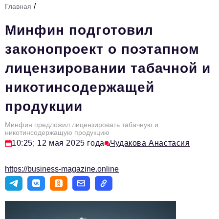
/
Главная
Стиль жизни
Минфин подготовил
Тема номера
законопроект о поэтапном
HR
лицензировании табачной и
Персона номера
никотинсодержащей
Инфраструктура развития
продукции
Технологии и тренды
Туризм
Минфин предложил лицензировать табачную и
никотинсодержащую продукцию
Импортозамещение
10:25; 12 мая 2025 года
Чудакова Анастасия
Мероприятия
https://business-magazine.online
Авторские материалы
Видео