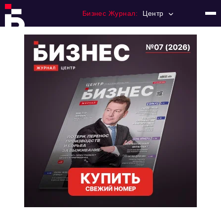
Бизнес Журнал:
Центр
Главная
Франчайзинг
Номера журнала
Контакты
Категории:
Новости
Регулирование
Премия "Тульский Бизнес"
История тульского предпринимательства
Альтернатива