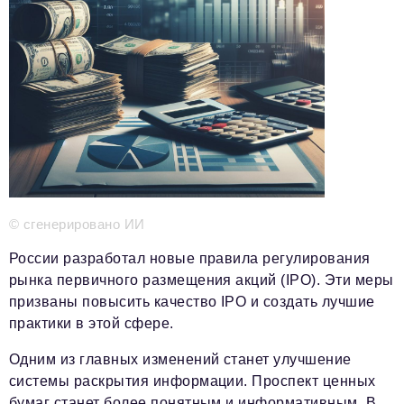
Телефон редакции:
+7 495 727-01-67
Электронные почты редакции:
Информационный отдел
info@business-magazine.online
Отдел рекламы
reklama@business-magazine.online
Отдел распространения/редакционная подписка
podpiska@business-magazine.online
Отдел по работе с партнерами
partner@business-magazine.online
© сгенерировано ИИ
России разработал новые правила регулирования
рынка первичного размещения акций (IPO). Эти меры
призваны повысить качество IPO и создать лучшие
практики в этой сфере.
Одним из главных изменений станет улучшение
системы раскрытия информации. Проспект ценных
бумаг станет более понятным и информативным. В