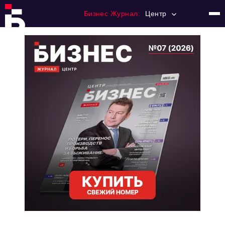
Бизнес Журнал:
Центр
Главная
Франчайзинг
Номера журнала
Контакты
Категории:
Новости
Регулирование
Премия "Тульский Бизнес"
История тульского предпринимательства
Альтернатива