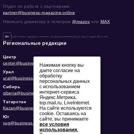
Отдел по работе с партнерами
partner@business-magazine.online
Написать директору в телеграм
@mazov
или
MAX
16+
Сайт может содержать контент, не предназначенный для лиц младше 16-ти лет.
Региональные редакции
Центр
center@business-magazine.online
Нажимая кнопку вы
даете согласие на
Урал
обработку
ural@business-magazine.online
персональных данных
с использованием
Сибирь
интернет-сервиса
siberia@business-magazine.online
Яндекс.Метрика,
Татарстан
top.mail.ru, LiveInternet.
Kazan@business-magazine.online
На сайте используются
cookie. Оставаясь на
Юг
сайте, вы принимаете
yug@business-magazine.online
все условия
использования.