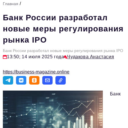
/
Главная
Стиль жизни
Банк России разработал
Тема номера
новые меры регулирования
HR
рынка IPO
Персона номера
Банк России разработал новые меры регулирования рынка IPO
Инфраструктура развития
13:50; 14 июля 2025 года
Чудакова Анастасия
Технологии и тренды
https://business-magazine.online
Туризм
Импортозамещение
Банк
Мероприятия
Авторские материалы
Видео