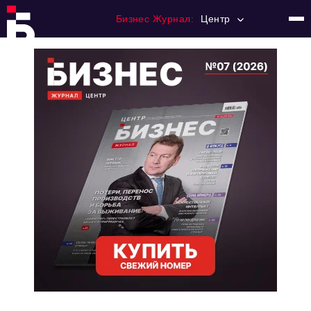
Бизнес Журнал:
Центр
Главная
Франчайзинг
Номера журнала
Контакты
Категории:
Новости
Регулирование
Премия "Тульский Бизнес"
История тульского предпринимательства
Альтернатива