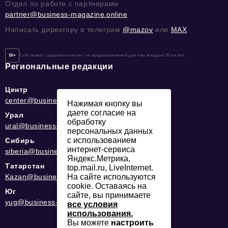
Отдел по работе с партнерами
partner@business-magazine.online
Написать директору в телеграм
@mazov
или
MAX
16+
Сайт может содержать контент, не предназначенный для лиц младше 16-ти лет.
Региональные редакции
Центр
center@business-magazine.online
Нажимая кнопку вы
даете согласие на
Урал
обработку
ural@business-magazine.online
персональных данных
с использованием
Сибирь
интернет-сервиса
siberia@business-magazine.online
Яндекс.Метрика,
Татарстан
top.mail.ru, LiveInternet.
На сайте используются
Kazan@business-magazine.online
cookie. Оставаясь на
Юг
сайте, вы принимаете
yug@business-magazine.online
все условия
использования.
Вы можете
настроить