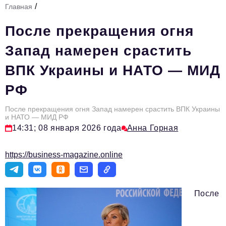
/
Главная
Стиль жизни
После прекращения огня
Тема номера
Запад намерен срастить
HR
ВПК Украины и НАТО — МИД
Персона номера
РФ
Инфраструктура развития
Технологии и тренды
После прекращения огня Запад намерен срастить ВПК Украины
и НАТО — МИД РФ
14:31; 08 января 2026 года
Анна Горная
Туризм
Импортозамещение
https://business-magazine.online
Мероприятия
Авторские материалы
После
Видео