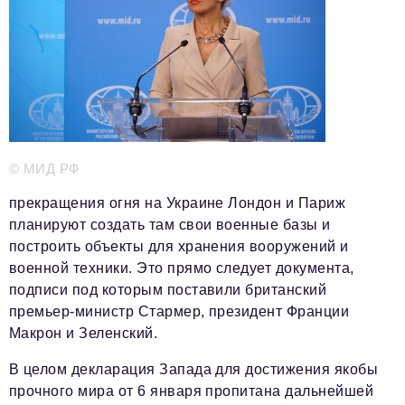
Телефон редакции:
+7 495 727-01-67
Электронные почты редакции:
Информационный отдел
info@business-magazine.online
Отдел рекламы
reklama@business-magazine.online
Отдел распространения/редакционная подписка
© МИД РФ
podpiska@business-magazine.online
Отдел по работе с партнерами
прекращения огня на Украине Лондон и Париж
partner@business-magazine.online
планируют создать там свои военные базы и
построить объекты для хранения вооружений и
военной техники. Это прямо следует документа,
подписи под которым поставили британский
премьер-министр Стармер, президент Франции
Макрон и Зеленский.
В целом декларация Запада для достижения якобы
прочного мира от 6 января пропитана дальнейшей