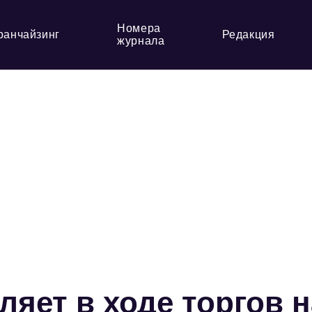
Номера
ранчайзинг
Редакция
журнала
яет в ходе торгов н