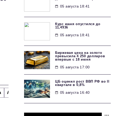
05 августа 18:41
Курс юаня опустился до
11,4936
05 августа 18:41
Биржевая цена на золото
превысила 4 250 долларов
впервые с 18 июня
05 августа 17:00
ЦБ оценил рост ВВП РФ во II
квартале в 0,8%
05 августа 16:40
а
Альтернатива
Стиль жизни
Тема номера
H