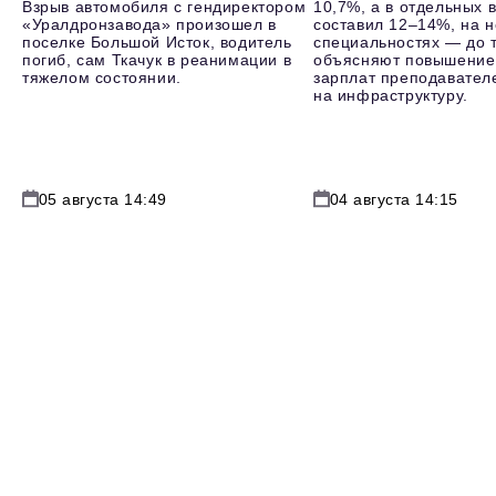
Взрыв автомобиля с гендиректором
10,7%, а в отдельных в
«Уралдронзавода» произошел в
составил 12–14%, на 
поселке Большой Исток, водитель
специальностях — до т
погиб, сам Ткачук в реанимации в
объясняют повышение
тяжелом состоянии.
зарплат преподавателе
на инфраструктуру.
05 августа 14:49
04 августа 14:15