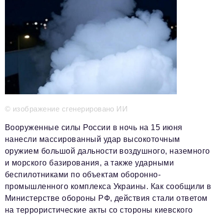
Телефон редакции:
+7 495 727-01-67
Электронные почты редакции:
Информационный отдел
info@business-magazine.online
Отдел рекламы
reklama@business-magazine.online
Отдел распространения/редакционная подписка
podpiska@business-magazine.online
© изображение сгенерировано ИИ
Отдел по работе с партнерами
partner@business-magazine.online
Вооруженные силы России в ночь на 15 июня
нанесли массированный удар высокоточным
оружием большой дальности воздушного, наземного
и морского базирования, а также ударными
беспилотниками по объектам оборонно-
промышленного комплекса Украины. Как сообщили в
Министерстве обороны РФ, действия стали ответом
на террористические акты со стороны киевского