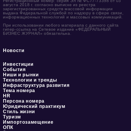
Регистрационный номер: серия Эл № ФС77-73398 от 03
августа 2018 г. согласно выписке из реестра
зарегистрированных средств массовой информации
выдана Федеральной службой по надзору в сфере связи,
информационных технологий и массовых коммуникаций.
При использовании любого материала с данного сайта
гипер-ссылка на Сетевое издание «ФЕДЕРАЛЬНЫЙ
БИЗНЕС ЖУРНАЛ» обязательна.
Новости
Инвестиции
События
Ниши и рынки
Технологии и тренды
Инфраструктура развития
Тема номера
HR
Персона номера
Юридический практикум
Стиль жизни
Туризм
Импортозамещение
ОПК