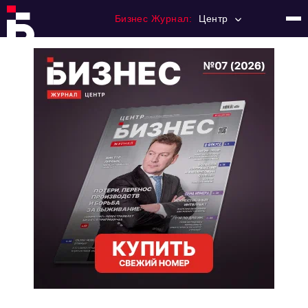
Бизнес Журнал:
Центр
Главная
Франчайзинг
Номера журнала
Контакты
Категории:
Новости
Регулирование
Премия "Тульский Бизнес"
История тульского предпринимательства
Альтернатива