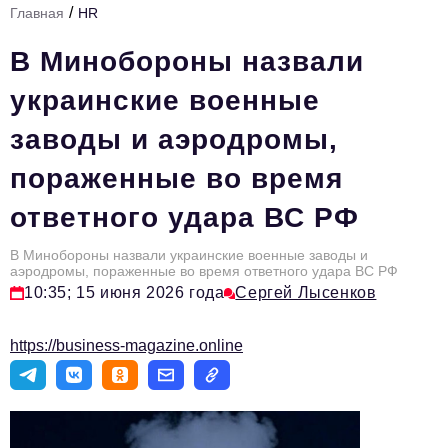
/
Главная
HR
Стиль жизни
В Минобороны назвали
Тема номера
украинские военные
HR
заводы и аэродромы,
Персона номера
пораженные во время
Инфраструктура развития
ответного удара ВС РФ
Технологии и тренды
Туризм
В Минобороны назвали украинские военные заводы и
аэродромы, пораженные во время ответного удара ВС РФ
Импортозамещение
10:35; 15 июня 2026 года
Сергей Лысенков
Мероприятия
https://business-magazine.online
Авторские материалы
Видео