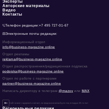
Эксперты
Авторские материалы
Видео
Контакты
Телефон редакции:
+7 495 727-01-67
Электронные почты редакции:
Информационный отдел
info@business-magazine.online
Отдел рекламы
reklama@business-magazine.online
Отдел распространения/редакционная подписка
podpiska@business-magazine.online
Отдел по работе с партнерами
partner@business-magazine.online
Написать директору в телеграм
@mazov
или
MAX
16+
Сайт может содержать контент, не предназначенный для лиц младше 16-ти лет.
Региональные редакции