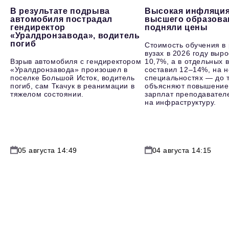
В результате подрыва
Высокая инфляция
автомобиля пострадал
высшего образова
гендиректор
подняли цены
«Уралдронзавода», водитель
погиб
Стоимость обучения в
вузах в 2026 году выр
Взрыв автомобиля с гендиректором
10,7%, а в отдельных в
«Уралдронзавода» произошел в
составил 12–14%, на 
поселке Большой Исток, водитель
специальностях — до т
погиб, сам Ткачук в реанимации в
объясняют повышение
тяжелом состоянии.
зарплат преподавателе
на инфраструктуру.
05 августа 14:49
04 августа 14:15