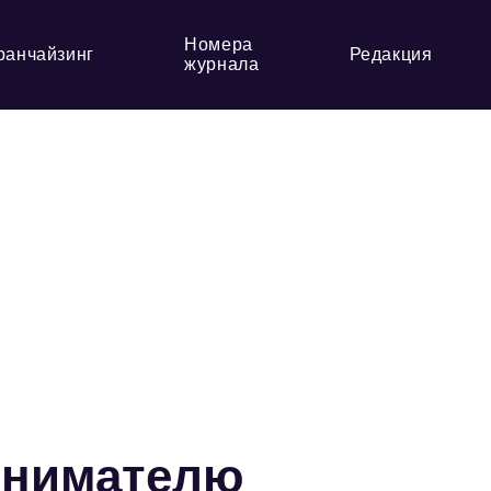
Номера
ранчайзинг
Редакция
журнала
инимателю