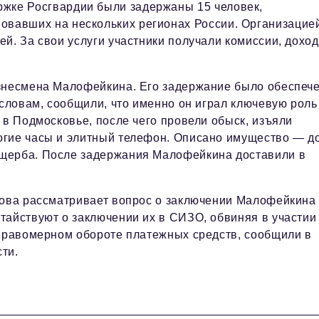
ржке Росгвардии были задержаны 15 человек,
вовавших на нескольких регионах России. Организацие
й. За свои услуги участники получали комиссии, доход
изнесмена Малофейкина. Его задержание было обеспеч
 словам, сообщили, что именно он играл ключевую роль
 в Подмосковье, после чего провели обыск, изъяли
огие часы и элитный телефон. Описано имущество — д
ущерба. После задержания Малофейкина доставили в
нова рассматривает вопрос о заключении Малофейкина
тайствуют о заключении их в СИЗО, обвиняя в участии
еправомерном обороте платежных средств, сообщили в
ти.