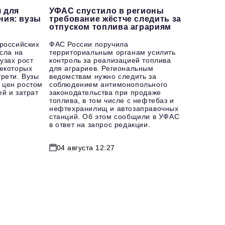
 для
УФАС спустило в регионы
ния: вузы
требование жёстче следить за
отпуском топлива аграриям
 российских
ФАС России поручила
осла на
территориальным органам усилить
узах рост
контроль за реализацией топлива
некоторых
для аграриев. Региональным
рети. Вузы
ведомствам нужно следить за
 цен ростом
соблюдением антимонопольного
й и затрат
законодательства при продаже
топлива, в том числе с нефтебаз и
нефтехранилищ и автозаправочных
станций. Об этом сообщили в УФАС
в ответ на запрос редакции.
04 августа 12:27