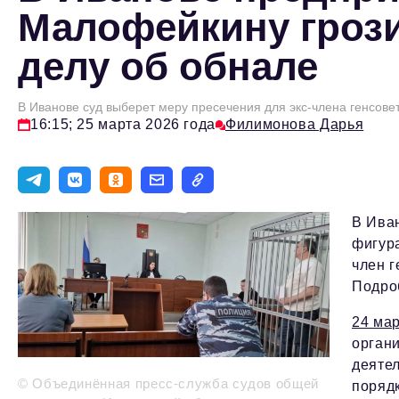
Малофейкину грози
делу об обнале
В Иванове суд выберет меру пресечения для экс-члена генсове
16:15; 25 марта 2026 года
Филимонова Дарья
В Иван
фигура
член 
Подро
24 ма
органи
деяте
© Объединённая пресс-служба судов общей
порядк