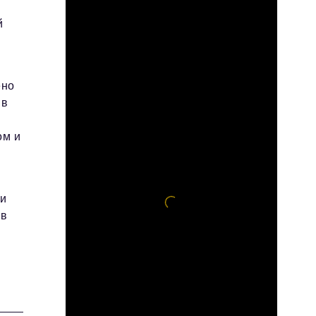
й
ено
 в
ом и
 и
 в