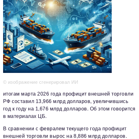
Телефон редакции:
+7 495 727-01-67
Электронные почты редакции:
Информационный отдел
info@business-magazine.online
Отдел рекламы
reklama@business-magazine.online
Отдел распространения/редакционная подписка
podpiska@business-magazine.online
Отдел по работе с партнерами
partner@business-magazine.online
© изображение сгенерировал ИИ
итогам марта 2026 года профицит внешней торговли
РФ составил 13,966 млрд долларов, увеличившись
год к году на 1,676 млрд долларов. Об этом говорится
в материалах ЦБ.
В сравнении с февралем текущего года профицит
внешней торговли вырос на 8,886 млрд долларов.