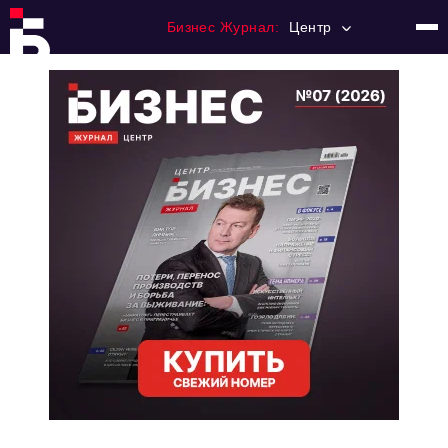
Бизнес Журнал:
Центр
Главная
Франчайзинг
Номера журнала
Контакты
Категории:
Новости
Регулирование
Премия "Тульский Бизнес"
История тульского предпринимательства
Альтернатива