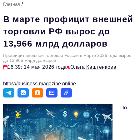
/
Главная
Стиль жизни
В марте профицит внешней
Тема номера
торговли РФ вырос до
HR
13,966 млрд долларов
Персона номера
Профицит внешней торговли России в марте 2026 года вырос
Инфраструктура развития
до 13,966 млрд долларов
16:39; 14 мая 2026 года
Ольга Каштенкова
Технологии и тренды
Туризм
https://business-magazine.online
Импортозамещение
Мероприятия
По
Авторские материалы
Видео