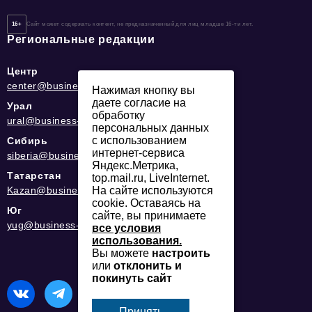
16+
Сайт может содержать контент, не предназначенный для лиц младше 16-ти лет.
Региональные редакции
Центр
center@business-magazine.online
Нажимая кнопку вы
даете согласие на
Урал
обработку
ural@business-magazine.online
персональных данных
с использованием
Сибирь
интернет-сервиса
siberia@business-magazine.online
Яндекс.Метрика,
Татарстан
top.mail.ru, LiveInternet.
Kazan@business-magazine.online
На сайте используются
cookie. Оставаясь на
Юг
сайте, вы принимаете
yug@business-magazine.online
все условия
использования.
Вы можете
настроить
или
отклонить и
покинуть сайт
Принять