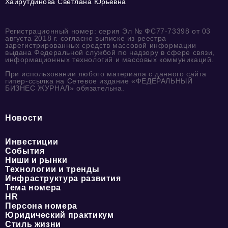
Хайрутдинова Светлана Юрьевна
Регистрационный номер: серия Эл № ФС77-73398 от 03
августа 2018 г. согласно выписке из реестра
зарегистрированных средств массовой информации
выдана Федеральной службой по надзору в сфере связи,
информационных технологий и массовых коммуникаций.
При использовании любого материала с данного сайта
гипер-ссылка на Сетевое издание «ФЕДЕРАЛЬНЫЙ
БИЗНЕС ЖУРНАЛ» обязательна.
Новости
Инвестиции
События
Ниши и рынки
Технологии и тренды
Инфраструктура развития
Тема номера
HR
Персона номера
Юридический практикум
Стиль жизни